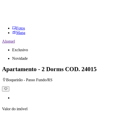
Fotos
Mapa
Aluguel
Exclusivo
Novidade
Apartamento - 2 Dorms
COD. 24015
Boqueirão - Passo Fundo/RS
Adicionar
à
lista
de
desejos
Valor do imóvel