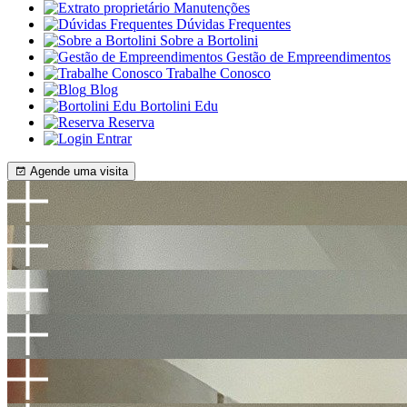
Manutenções
Dúvidas Frequentes
Sobre a Bortolini
Gestão de Empreendimentos
Trabalhe Conosco
Blog
Bortolini Edu
Reserva
Entrar
Agende uma visita