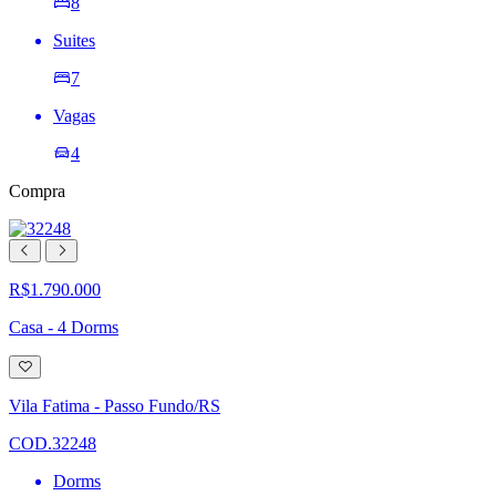
8
Suites
7
Vagas
4
Compra
R$1.790.000
Casa - 4 Dorms
Adicionar
à
lista
Vila Fatima - Passo Fundo/RS
de
desejos
COD.32248
Dorms