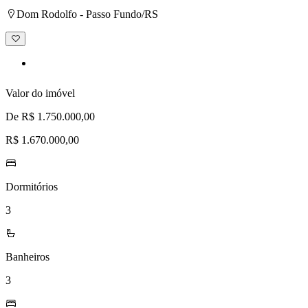
Dom Rodolfo - Passo Fundo/RS
Adicionar
à
lista
de
desejos
Valor do imóvel
De R$ 1.750.000,00
R$ 1.670.000,00
Dormitórios
3
Banheiros
3