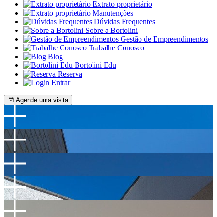
Extrato proprietário
Manutenções
Dúvidas Frequentes
Sobre a Bortolini
Gestão de Empreendimentos
Trabalhe Conosco
Blog
Bortolini Edu
Reserva
Entrar
Agende uma visita