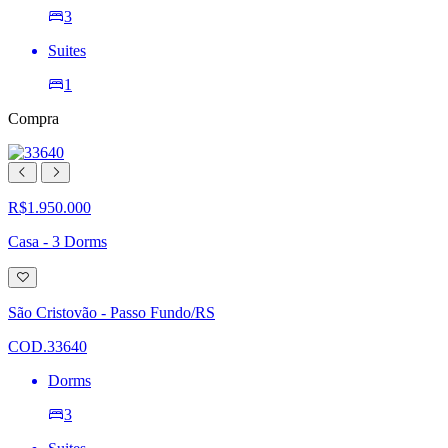
3
Suites
1
Compra
R$1.950.000
Casa - 3 Dorms
Adicionar
à
lista
São Cristovão - Passo Fundo/RS
de
desejos
COD.33640
Dorms
3