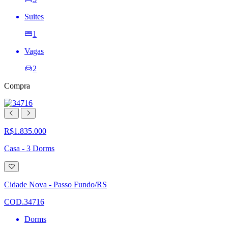
Suites
1
Vagas
2
Compra
R$1.835.000
Casa - 3 Dorms
Adicionar
à
lista
Cidade Nova - Passo Fundo/RS
de
desejos
COD.34716
Dorms