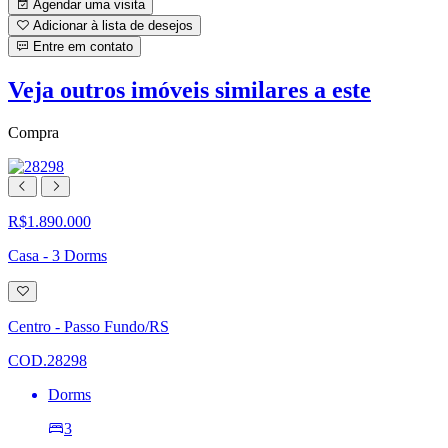
Agendar uma visita
Adicionar à lista de desejos
Entre em contato
Veja outros imóveis similares a este
Compra
R$1.890.000
Casa - 3 Dorms
Adicionar
à
lista
Centro - Passo Fundo/RS
de
desejos
COD.28298
Dorms
3