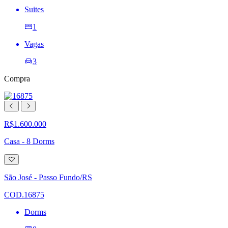
Suites
1
Vagas
3
Compra
R$1.600.000
Casa - 8 Dorms
Adicionar
à
lista
São José - Passo Fundo/RS
de
desejos
COD.16875
Dorms