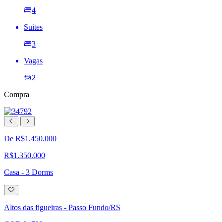
4
Suites
3
Vagas
2
Compra
De R$1.450.000
R$1.350.000
Casa - 3 Dorms
Adicionar
à
lista
Altos das figueiras - Passo Fundo/RS
de
desejos