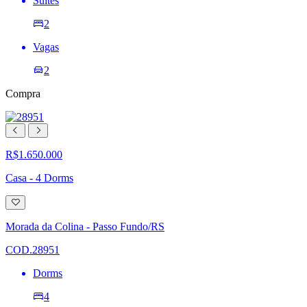
Suites
2
Vagas
2
Compra
R$1.650.000
Casa - 4 Dorms
Adicionar
à
lista
Morada da Colina - Passo Fundo/RS
de
desejos
COD.28951
Dorms
4