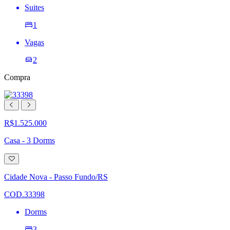
Suites
1
Vagas
2
Compra
R$1.525.000
Casa - 3 Dorms
Adicionar
à
lista
Cidade Nova - Passo Fundo/RS
de
desejos
COD.33398
Dorms
3