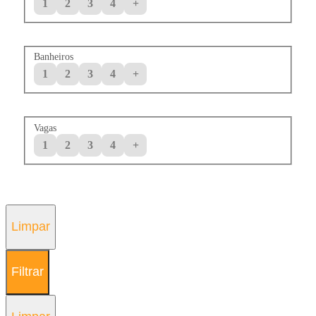
1
2
3
4
+
Banheiros
1
2
3
4
+
Vagas
1
2
3
4
+
Limpar
Filtrar