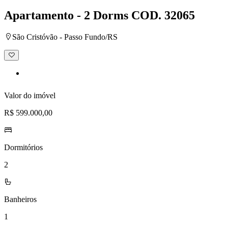
Apartamento - 2 Dorms
COD. 32065
São Cristóvão - Passo Fundo/RS
Adicionar
à
lista
de
desejos
Valor do imóvel
R$ 599.000,00
Dormitórios
2
Banheiros
1