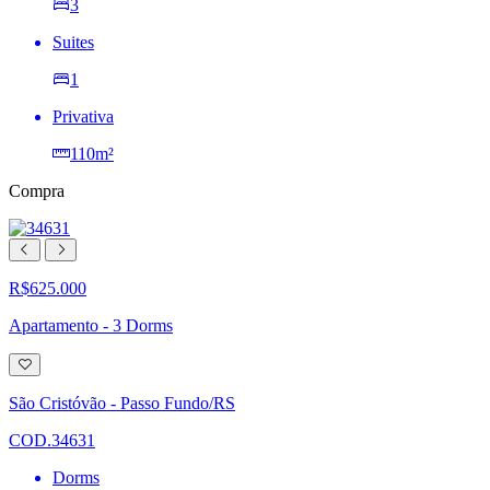
3
Suites
1
Privativa
110m²
Compra
R$625.000
Apartamento - 3 Dorms
Adicionar
à
lista
São Cristóvão - Passo Fundo/RS
de
desejos
COD.34631
Dorms