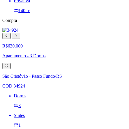
Privativa
140m²
Compra
R$630.000
Apartamento - 3 Dorms
Adicionar
à
lista
São Cristóvão - Passo Fundo/RS
de
desejos
COD.34924
Dorms
3
Suites
1