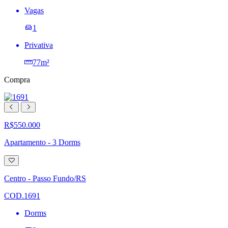
Vagas
1
Privativa
77m²
Compra
R$550.000
Apartamento - 3 Dorms
Adicionar
à
lista
Centro - Passo Fundo/RS
de
desejos
COD.1691
Dorms