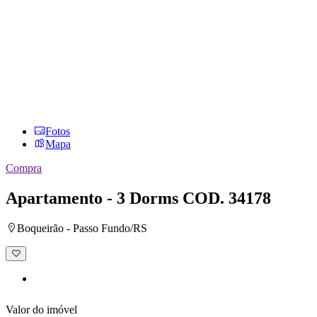
Fotos
Mapa
Compra
Apartamento - 3 Dorms
COD. 34178
Boqueirão - Passo Fundo/RS
Adicionar
à
lista
de
desejos
Valor do imóvel