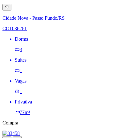
Adicionar
à
lista
Cidade Nova - Passo Fundo/RS
de
desejos
COD.36261
Dorms
3
Suites
1
Vagas
1
Privativa
77m²
Compra