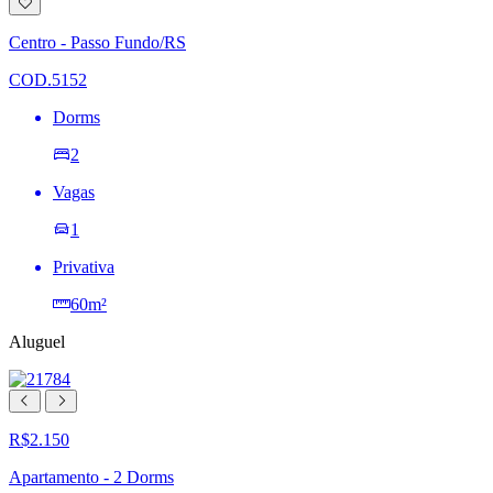
Adicionar
à
lista
Centro - Passo Fundo/RS
de
desejos
COD.5152
Dorms
2
Vagas
1
Privativa
60m²
Aluguel
R$2.150
Apartamento - 2 Dorms