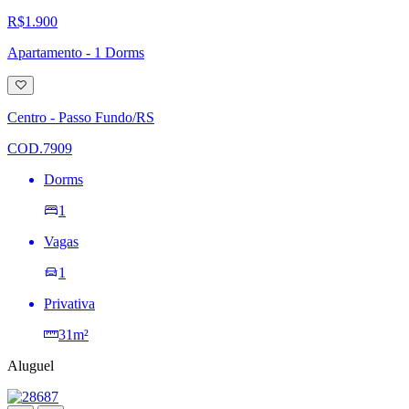
R$1.900
Apartamento - 1 Dorms
Adicionar
à
lista
Centro - Passo Fundo/RS
de
desejos
COD.7909
Dorms
1
Vagas
1
Privativa
31m²
Aluguel