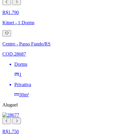
R$1.790
Kitnet - 1 Dorms
Adicionar
à
lista
Centro - Passo Fundo/RS
de
desejos
COD.28687
Dorms
1
Privativa
30m²
Aluguel
R$1.750