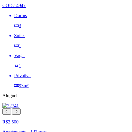
desejos
COD.14947
Dorms
3
Suites
1
Vagas
1
Privativa
93m²
Aluguel
R$2.500
Apartamento - 1 Dorms