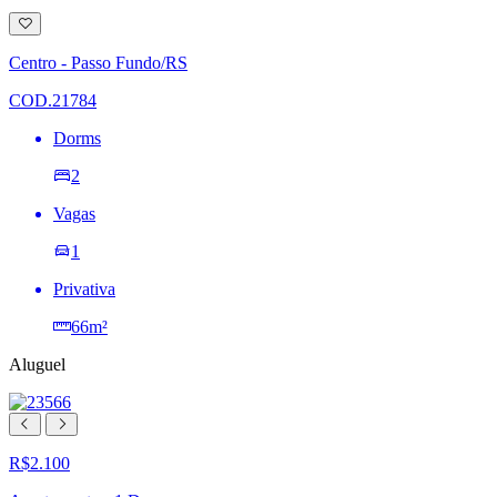
Adicionar
à
lista
Centro - Passo Fundo/RS
de
desejos
COD.21784
Dorms
2
Vagas
1
Privativa
66m²
Aluguel
R$2.100