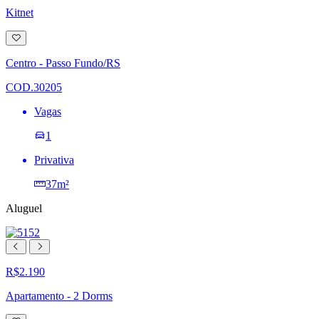
Kitnet
Adicionar
à
lista
Centro - Passo Fundo/RS
de
desejos
COD.30205
Vagas
1
Privativa
37m²
Aluguel
R$2.190
Apartamento - 2 Dorms