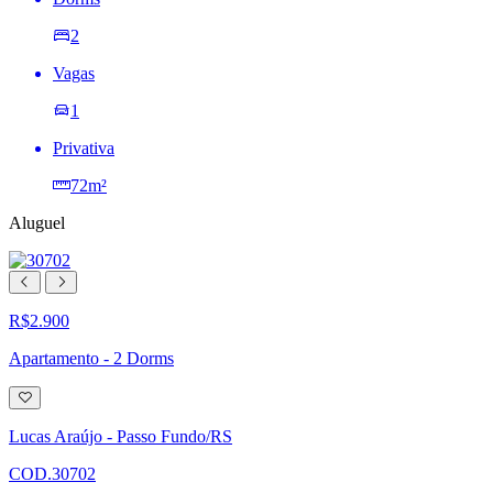
2
Vagas
1
Privativa
72m²
Aluguel
R$2.900
Apartamento - 2 Dorms
Adicionar
à
lista
Lucas Araújo - Passo Fundo/RS
de
desejos
COD.30702