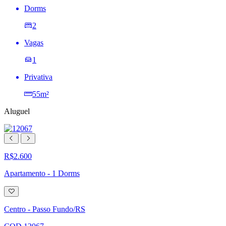
Dorms
2
Vagas
1
Privativa
55m²
Aluguel
R$2.600
Apartamento - 1 Dorms
Adicionar
à
lista
Centro - Passo Fundo/RS
de
desejos