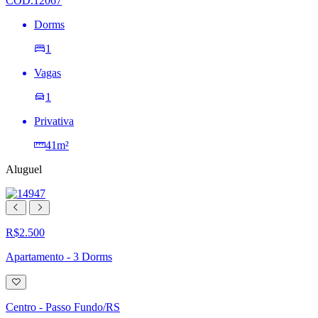
COD.12067
Dorms
1
Vagas
1
Privativa
41m²
Aluguel
R$2.500
Apartamento - 3 Dorms
Adicionar
à
lista
Centro - Passo Fundo/RS
de