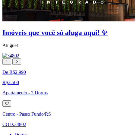
Imóveis que você só aluga aqui! ✨
Aluguel
De R$2.990
R$2.500
Apartamento - 2 Dorms
Adicionar
à
lista
Centro - Passo Fundo/RS
de
desejos
COD.34802
Dorms