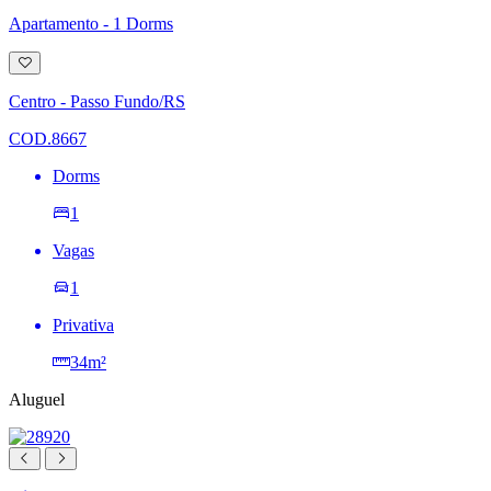
Apartamento - 1 Dorms
Adicionar
à
lista
Centro - Passo Fundo/RS
de
desejos
COD.8667
Dorms
1
Vagas
1
Privativa
34m²
Aluguel