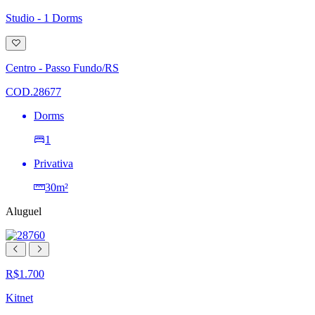
Studio - 1 Dorms
Adicionar
à
lista
Centro - Passo Fundo/RS
de
desejos
COD.28677
Dorms
1
Privativa
30m²
Aluguel
R$1.700
Kitnet