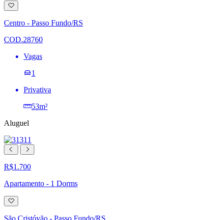
Adicionar
à
lista
Centro - Passo Fundo/RS
de
desejos
COD.28760
Vagas
1
Privativa
53m²
Aluguel
R$1.700
Apartamento - 1 Dorms
Adicionar
à
lista
São Cristóvão - Passo Fundo/RS