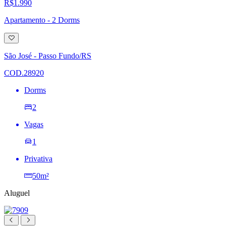
R$1.990
Apartamento - 2 Dorms
Adicionar
à
lista
São José - Passo Fundo/RS
de
desejos
COD.28920
Dorms
2
Vagas
1
Privativa
50m²
Aluguel