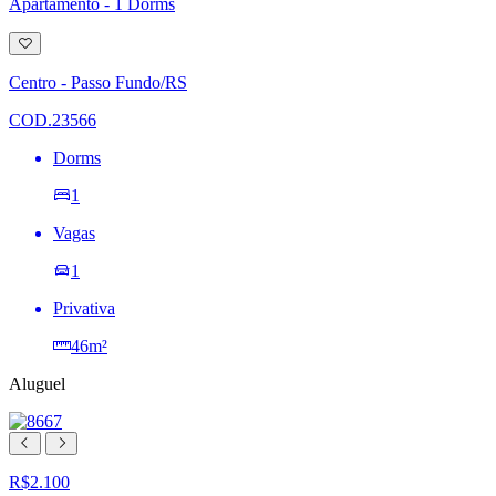
Apartamento - 1 Dorms
Adicionar
à
lista
Centro - Passo Fundo/RS
de
desejos
COD.23566
Dorms
1
Vagas
1
Privativa
46m²
Aluguel
R$2.100