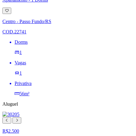
Adicionar
à
lista
Centro - Passo Fundo/RS
de
desejos
COD.22741
Dorms
1
Vagas
1
Privativa
56m²
Aluguel
R$2.500