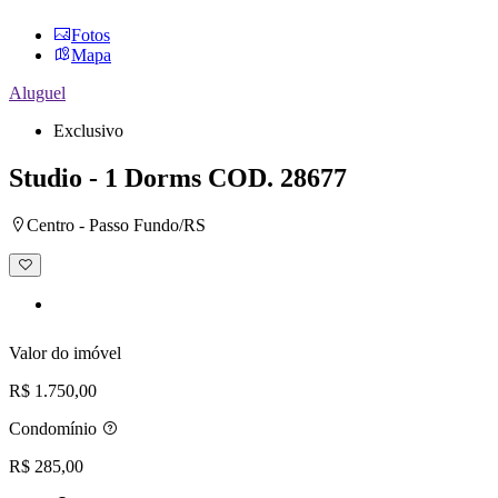
Fotos
Mapa
Aluguel
Exclusivo
Studio - 1 Dorms
COD. 28677
Centro - Passo Fundo/RS
Adicionar
à
lista
de
desejos
Valor do imóvel
R$ 1.750,00
Condomínio
R$ 285,00