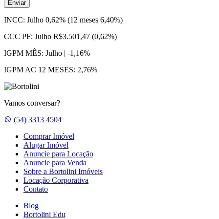
Enviar
INCC:
Julho 0,62% (12 meses 6,40%)
CCC PF:
Julho R$3.501,47 (0,62%)
IGPM MÊS:
Julho | -1,16%
IGPM AC 12 MESES:
2,76%
Vamos conversar?
Whatsapp
(54) 3313 4504
Comprar Imóvel
Alugar Imóvel
Anuncie para Locação
Anuncie para Venda
Sobre a Bortolini Imóveis
Locação Corporativa
Contato
Blog
Bortolini Edu