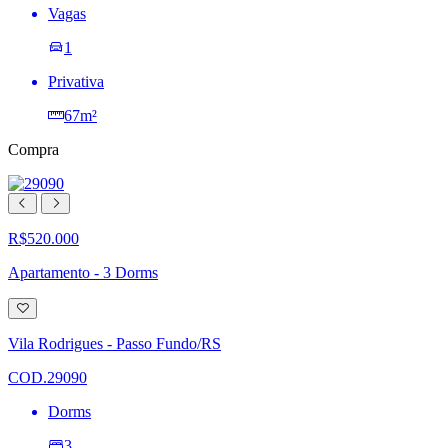
Vagas
1
Privativa
67m²
Compra
R$520.000
Apartamento - 3 Dorms
Adicionar
à
lista
Vila Rodrigues - Passo Fundo/RS
de
desejos
COD.29090
Dorms
3