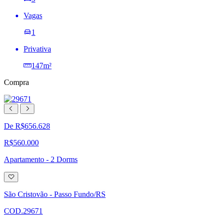
Vagas
1
Privativa
147m²
Compra
De R$656.628
R$560.000
Apartamento - 2 Dorms
Adicionar
à
lista
São Cristovão - Passo Fundo/RS
de
desejos
COD.29671