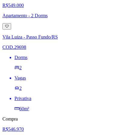
R$549.000
Apartamento - 2 Dorms
Adicionar
à
lista
Vila Luiza - Passo Fundo/RS
de
desejos
COD.29698
Dorms
2
Vagas
2
Privativa
60m²
Compra
R$546.970