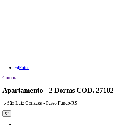
Fotos
Compra
Apartamento - 2 Dorms
COD. 27102
São Luiz Gonzaga - Passo Fundo/RS
Adicionar
à
lista
de
desejos