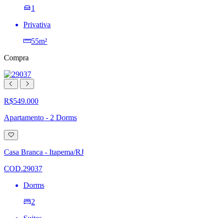
1
Privativa
55m²
Compra
R$549.000
Apartamento - 2 Dorms
Adicionar
à
lista
Casa Branca - Itapema/RJ
de
desejos
COD.29037
Dorms
2