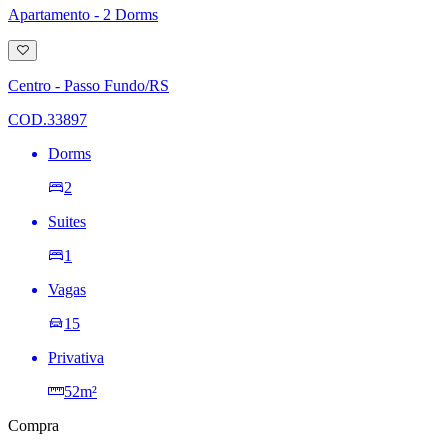
Apartamento - 2 Dorms
Adicionar
à
lista
Centro - Passo Fundo/RS
de
desejos
COD.33897
Dorms
2
Suites
1
Vagas
15
Privativa
52m²
Compra