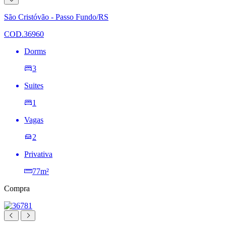
à
lista
São Cristóvão - Passo Fundo/RS
de
desejos
COD.36960
Dorms
3
Suites
1
Vagas
2
Privativa
77m²
Compra