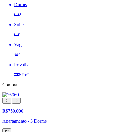
Dorms
2
Suites
1
Vagas
1
Privativa
67m²
Compra
R$750.000
Apartamento - 3 Dorms
Adicionar