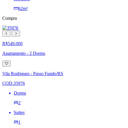
62m²
Compra
R$549.000
Apartamento - 2 Dorms
Adicionar
à
lista
Vila Rodrigues - Passo Fundo/RS
de
desejos
COD.35976
Dorms
2
Suites
1