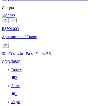
Compra
R$599.000
Apartamento - 2 Dorms
Adicionar
à
lista
São Cristovão - Passo Fundo/RS
de
desejos
COD.30863
Dorms
2
Suites
1
Vagas