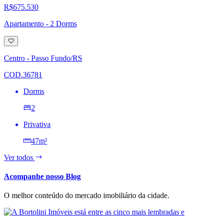
R$675.530
Apartamento - 2 Dorms
Adicionar
à
lista
Centro - Passo Fundo/RS
de
desejos
COD.36781
Dorms
2
Privativa
47m²
Ver todos
Acompanhe nosso Blog
O melhor conteúdo do mercado imobiliário da cidade.