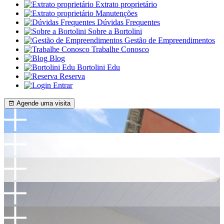
Extrato proprietário
Manutenções
Dúvidas Frequentes
Sobre a Bortolini
Gestão de Empreendimentos
Trabalhe Conosco
Blog
Bortolini Edu
Reserva
Entrar
Agende uma visita