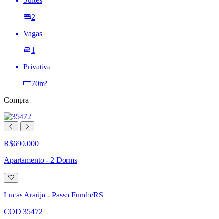
Suites
2
Vagas
1
Privativa
70m²
Compra
R$690.000
Apartamento - 2 Dorms
Adicionar
à
lista
Lucas Araújo - Passo Fundo/RS
de
desejos
COD.35472