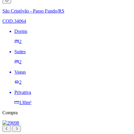
Adicionar
à
lista
São Cristóvão - Passo Fundo/RS
de
desejos
COD.34064
Dorms
2
Suites
2
Vagas
2
Privativa
130m²
Compra