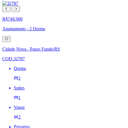
R$749.900
Apartamento - 2 Dorms
Adicionar
à
lista
Cidade Nova - Passo Fundo/RS
de
desejos
COD.32787
Dorms
2
Suites
1
Vagas
2
Privativa