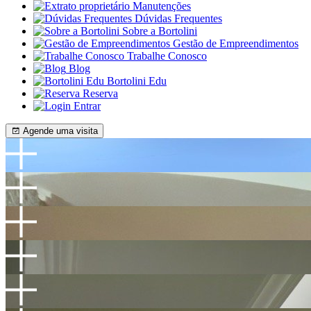
Manutenções
Dúvidas Frequentes
Sobre a Bortolini
Gestão de Empreendimentos
Trabalhe Conosco
Blog
Bortolini Edu
Reserva
Entrar
Agende uma visita