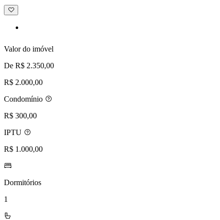
Adicionar
à
lista
de
desejos
Valor do imóvel
De R$ 2.350,00
R$ 2.000,00
Condomínio
R$ 300,00
IPTU
R$ 1.000,00
Dormitórios
1