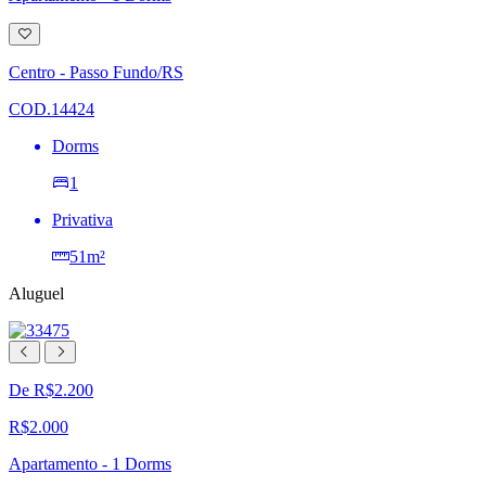
Adicionar
à
lista
Centro - Passo Fundo/RS
de
desejos
COD.14424
Dorms
1
Privativa
51m²
Aluguel
De R$2.200
R$2.000
Apartamento - 1 Dorms