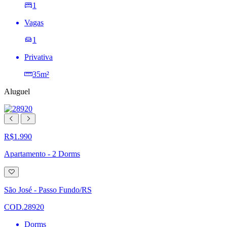
1
Vagas
1
Privativa
35m²
Aluguel
R$1.990
Apartamento - 2 Dorms
Adicionar
à
lista
São José - Passo Fundo/RS
de
desejos
COD.28920
Dorms