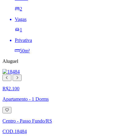
2
Vagas
1
Privativa
50m²
Aluguel
R$2.100
Apartamento - 1 Dorms
Adicionar
à
lista
Centro - Passo Fundo/RS
de
desejos
COD.18484