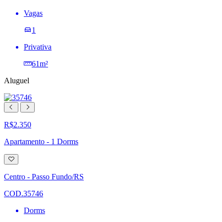
Vagas
1
Privativa
61m²
Aluguel
R$2.350
Apartamento - 1 Dorms
Adicionar
à
lista
Centro - Passo Fundo/RS
de
desejos
COD.35746
Dorms