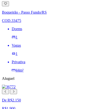
Adicionar
à
lista
Boqueirão - Passo Fundo/RS
de
desejos
COD.33475
Dorms
1
Vagas
1
Privativa
44m²
Aluguel
De R$2.150
R$1.900