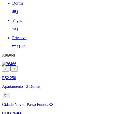
Dorms
1
Vagas
1
Privativa
41m²
Aluguel
R$2.250
Apartamento - 2 Dorms
Adicionar
à
lista
Cidade Nova - Passo Fundo/RS
de
desejos
COD.26466