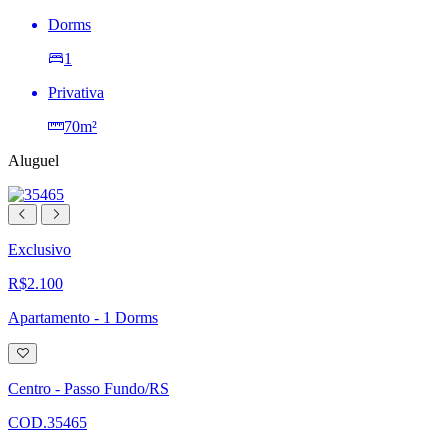
Dorms
1
Privativa
70m²
Aluguel
Exclusivo
R$2.100
Apartamento - 1 Dorms
Adicionar
à
lista
Centro - Passo Fundo/RS
de
desejos
COD.35465