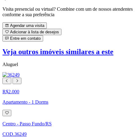
Visita presencial ou virtual? Combine com um de nossos atendentes
conforme a sua preferência
Agendar uma visita
Adicionar à lista de desejos
Entre em contato
Veja outros imóveis similares a este
Aluguel
R$2.000
Apartamento - 1 Dorms
Adicionar
à
lista
Centro - Passo Fundo/RS
de
desejos
COD.36249