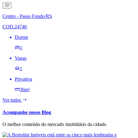
Adicionar
à
lista
Centro - Passo Fundo/RS
de
desejos
COD.24746
Dorms
1
Vagas
1
Privativa
36m²
Ver todos
Acompanhe nosso Blog
O melhor conteúdo do mercado imobiliário da cidade.