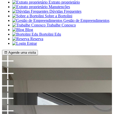
Extrato proprietário
Manutenções
Dúvidas Frequentes
Sobre a Bortolini
Gestão de Empreendimentos
Trabalhe Conosco
Blog
Bortolini Edu
Reserva
Entrar
Agende uma visita