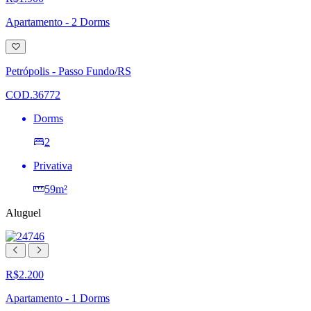
Apartamento - 2 Dorms
Adicionar
à
lista
Petrópolis - Passo Fundo/RS
de
desejos
COD.36772
Dorms
2
Privativa
59m²
Aluguel
R$2.200
Apartamento - 1 Dorms