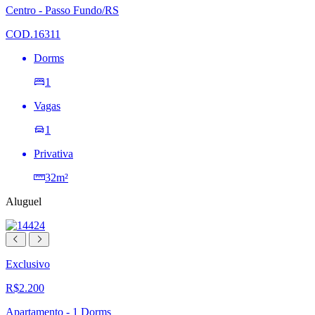
lista
Centro - Passo Fundo/RS
de
desejos
COD.16311
Dorms
1
Vagas
1
Privativa
32m²
Aluguel
Exclusivo
R$2.200
Apartamento - 1 Dorms