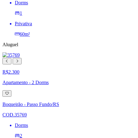
Dorms
1
Privativa
60m²
Aluguel
R$2.300
Apartamento - 2 Dorms
Adicionar
à
lista
Boqueirão - Passo Fundo/RS
de
desejos
COD.35769
Dorms
2