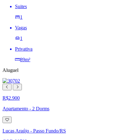
Suites
1
Vagas
1
Privativa
89m²
Aluguel
R$2.900
Apartamento - 2 Dorms
Adicionar
à
lista
Lucas Araújo - Passo Fundo/RS
de
desejos