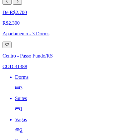
De R$2.700
R$2.300
Apartamento - 3 Dorms
Adicionar
à
lista
Centro - Passo Fundo/RS
de
desejos
COD.31388
Dorms
3
Suites
1
Vagas
2