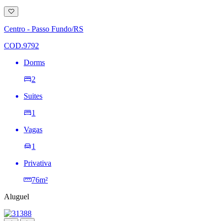
Adicionar
à
lista
Centro - Passo Fundo/RS
de
desejos
COD.9792
Dorms
2
Suites
1
Vagas
1
Privativa
76m²
Aluguel