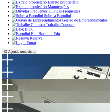
Extrato proprietário
Manutenções
Dúvidas Frequentes
Sobre a Bortolini
Gestão de Empreendimentos
Trabalhe Conosco
Blog
Bortolini Edu
Reserva
Entrar
Agende uma visita