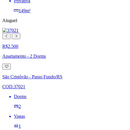
Privativa
149m²
Aluguel
R$2.500
Apartamento - 2 Dorms
Adicionar
à
lista
São Cristóvão - Passo Fundo/RS
de
desejos
COD.37021
Dorms
2
Vagas
1