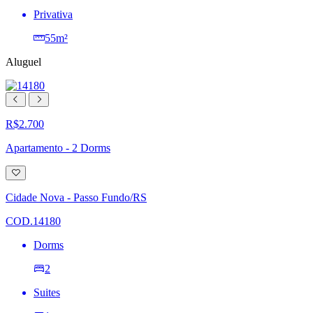
Privativa
55m²
Aluguel
R$2.700
Apartamento - 2 Dorms
Adicionar
à
lista
Cidade Nova - Passo Fundo/RS
de
desejos
COD.14180
Dorms
2
Suites