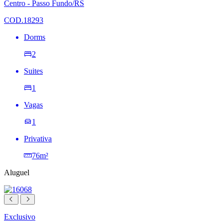
lista
Centro - Passo Fundo/RS
de
desejos
COD.18293
Dorms
2
Suites
1
Vagas
1
Privativa
76m²
Aluguel
Exclusivo