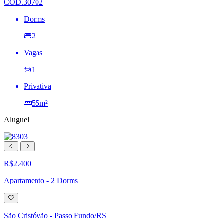
COD.30702
Dorms
2
Vagas
1
Privativa
55m²
Aluguel
R$2.400
Apartamento - 2 Dorms
Adicionar
à
lista
São Cristóvão - Passo Fundo/RS
de