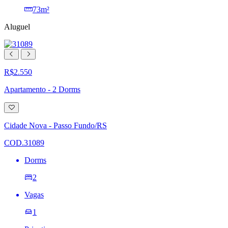
73m²
Aluguel
R$2.550
Apartamento - 2 Dorms
Adicionar
à
lista
Cidade Nova - Passo Fundo/RS
de
desejos
COD.31089
Dorms
2
Vagas
1