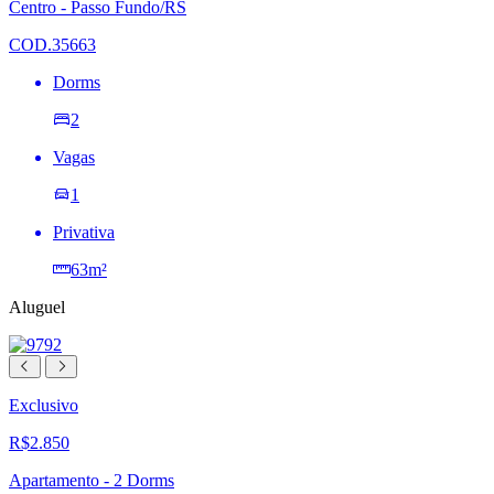
lista
Centro - Passo Fundo/RS
de
desejos
COD.35663
Dorms
2
Vagas
1
Privativa
63m²
Aluguel
Exclusivo
R$2.850
Apartamento - 2 Dorms