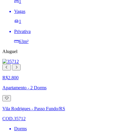
1
Vagas
1
Privativa
63m²
Aluguel
R$2.800
Apartamento - 2 Dorms
Adicionar
à
lista
Vila Rodrigues - Passo Fundo/RS
de
desejos
COD.35712
Dorms