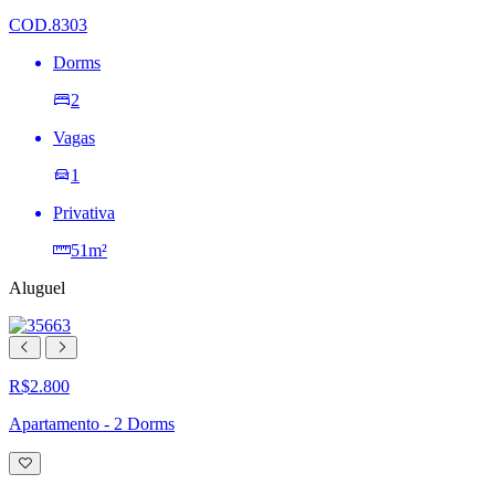
desejos
COD.8303
Dorms
2
Vagas
1
Privativa
51m²
Aluguel
R$2.800
Apartamento - 2 Dorms
Adicionar
à