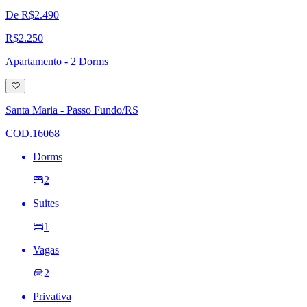
De R$2.490
R$2.250
Apartamento - 2 Dorms
Adicionar
à
lista
Santa Maria - Passo Fundo/RS
de
desejos
COD.16068
Dorms
2
Suites
1
Vagas
2
Privativa