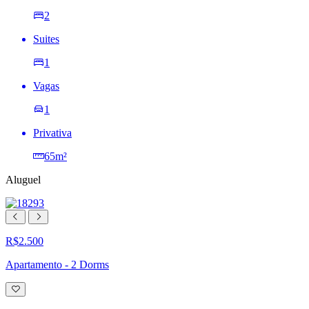
2
Suites
1
Vagas
1
Privativa
65m²
Aluguel
R$2.500
Apartamento - 2 Dorms
Adicionar
à