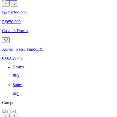
De R$799.000
R$650.000
Casa - 3 Dorms
Adicionar
à
lista
Annes - Passo Fundo/RS
de
desejos
COD.29745
Dorms
3
Suites
1
Compra