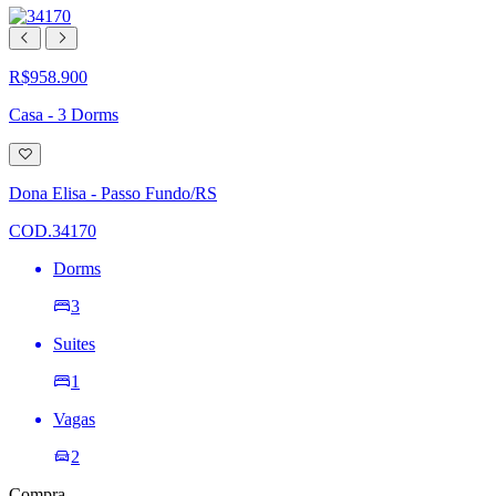
R$958.900
Casa - 3 Dorms
Adicionar
à
lista
Dona Elisa - Passo Fundo/RS
de
desejos
COD.34170
Dorms
3
Suites
1
Vagas
2
Compra