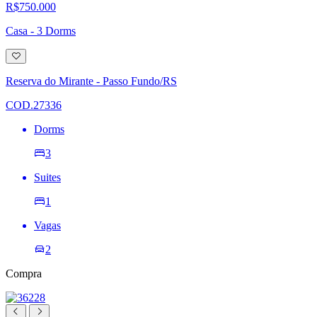
R$750.000
Casa - 3 Dorms
Adicionar
à
lista
Reserva do Mirante - Passo Fundo/RS
de
desejos
COD.27336
Dorms
3
Suites
1
Vagas
2
Compra