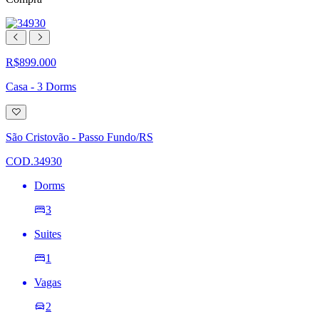
R$899.000
Casa - 3 Dorms
Adicionar
à
lista
São Cristovão - Passo Fundo/RS
de
desejos
COD.34930
Dorms
3
Suites
1
Vagas
2