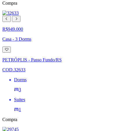
Compra
R$949.000
Casa - 3 Dorms
Adicionar
à
lista
PETRÓPLIS - Passo Fundo/RS
de
desejos
COD.32633
Dorms
3
Suites
1
Compra