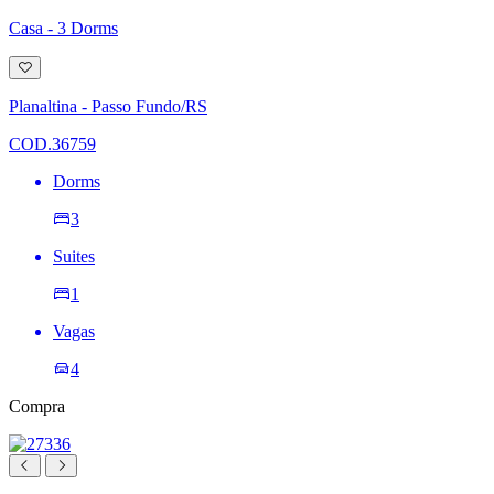
Casa - 3 Dorms
Adicionar
à
lista
Planaltina - Passo Fundo/RS
de
desejos
COD.36759
Dorms
3
Suites
1
Vagas
4
Compra