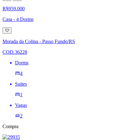
R$959.000
Casa - 4 Dorms
Adicionar
à
lista
Morada da Colina - Passo Fundo/RS
de
desejos
COD.36228
Dorms
4
Suites
1
Vagas
2
Compra