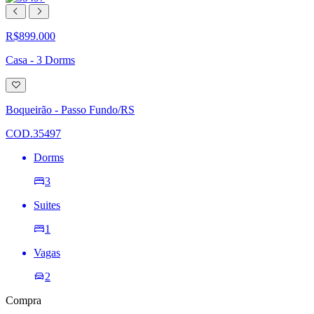
R$899.000
Casa - 3 Dorms
Adicionar
à
lista
Boqueirão - Passo Fundo/RS
de
desejos
COD.35497
Dorms
3
Suites
1
Vagas
2
Compra