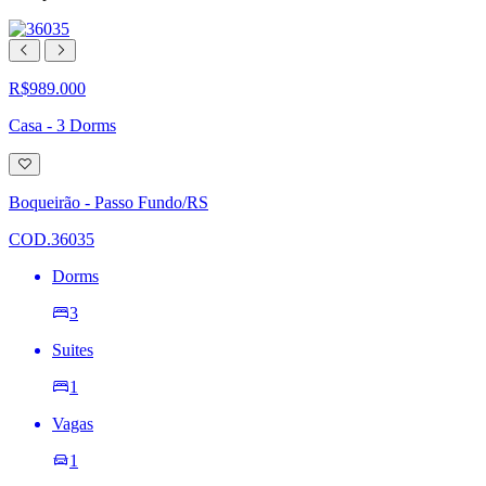
R$989.000
Casa - 3 Dorms
Adicionar
à
lista
Boqueirão - Passo Fundo/RS
de
desejos
COD.36035
Dorms
3
Suites
1
Vagas
1