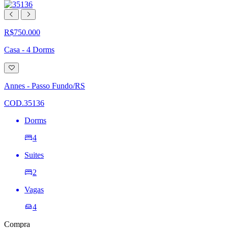
R$750.000
Casa - 4 Dorms
Adicionar
à
lista
Annes - Passo Fundo/RS
de
desejos
COD.35136
Dorms
4
Suites
2
Vagas
4
Compra