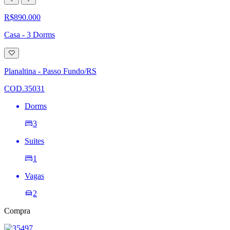
R$890.000
Casa - 3 Dorms
Adicionar
à
lista
Planaltina - Passo Fundo/RS
de
desejos
COD.35031
Dorms
3
Suites
1
Vagas
2
Compra