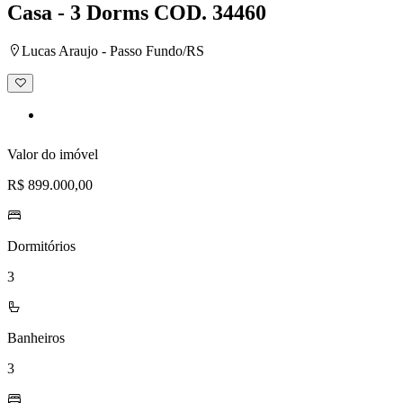
Casa - 3 Dorms
COD. 34460
Lucas Araujo - Passo Fundo/RS
Adicionar
à
lista
de
desejos
Valor do imóvel
R$ 899.000,00
Dormitórios
3
Banheiros
3