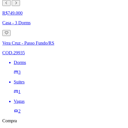
R$749.000
Casa - 3 Dorms
Adicionar
à
lista
Vera Cruz - Passo Fundo/RS
de
desejos
COD.29935
Dorms
3
Suites
1
Vagas
2
Compra