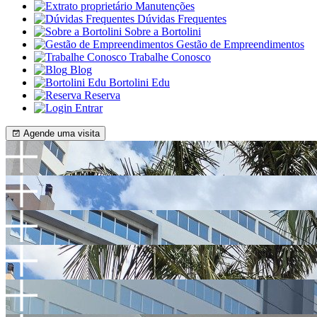
Manutenções
Dúvidas Frequentes
Sobre a Bortolini
Gestão de Empreendimentos
Trabalhe Conosco
Blog
Bortolini Edu
Reserva
Entrar
Agende uma visita