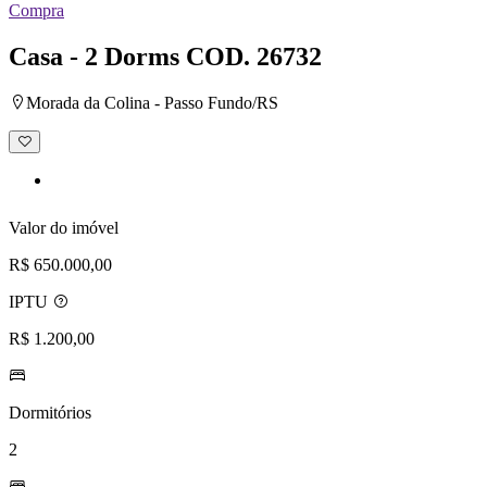
Compra
Casa - 2 Dorms
COD. 26732
Morada da Colina - Passo Fundo/RS
Adicionar
à
lista
de
desejos
Valor do imóvel
R$ 650.000,00
IPTU
R$ 1.200,00
Dormitórios
2