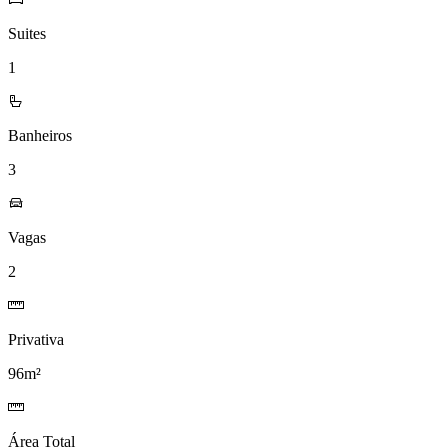
Suites
1
Banheiros
3
Vagas
2
Privativa
96m²
Área Total