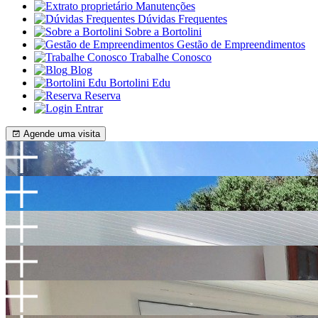
Manutenções
Dúvidas Frequentes
Sobre a Bortolini
Gestão de Empreendimentos
Trabalhe Conosco
Blog
Bortolini Edu
Reserva
Entrar
Agende uma visita