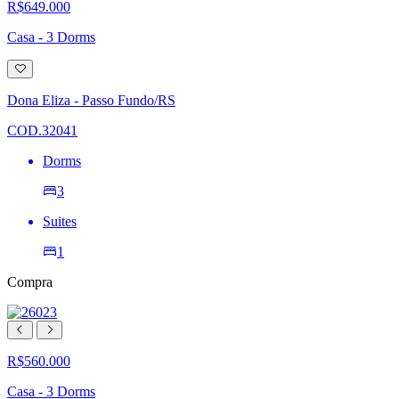
R$649.000
Casa - 3 Dorms
Adicionar
à
lista
Dona Eliza - Passo Fundo/RS
de
desejos
COD.32041
Dorms
3
Suites
1
Compra
R$560.000
Casa - 3 Dorms