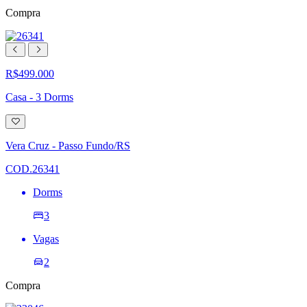
Compra
R$499.000
Casa - 3 Dorms
Adicionar
à
lista
Vera Cruz - Passo Fundo/RS
de
desejos
COD.26341
Dorms
3
Vagas
2
Compra