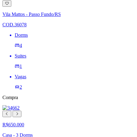
Adicionar
à
lista
Vila Mattos - Passo Fundo/RS
de
desejos
COD.36078
Dorms
4
Suites
1
Vagas
2
Compra
R$650.000
Casa - 3 Dorms