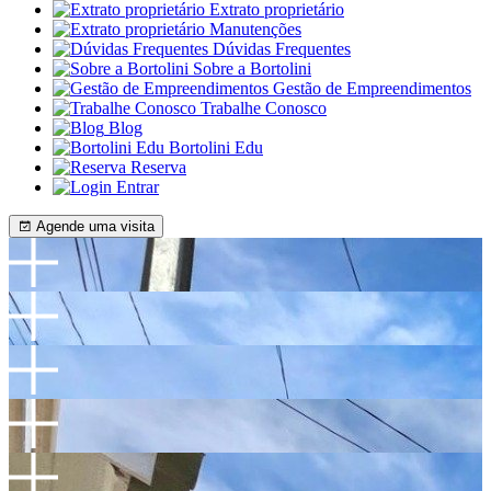
Extrato proprietário
Manutenções
Dúvidas Frequentes
Sobre a Bortolini
Gestão de Empreendimentos
Trabalhe Conosco
Blog
Bortolini Edu
Reserva
Entrar
Agende uma visita