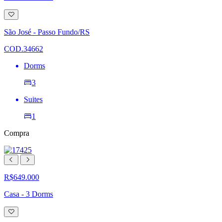
Adicionar
à
lista
São José - Passo Fundo/RS
de
desejos
COD.34662
Dorms
3
Suites
1
Compra
R$649.000
Casa - 3 Dorms
Adicionar
à