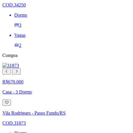
desejos
COD.34250
Dorms
3
Vagas
2
Compra
R$670.000
Casa - 3 Dorms
Adicionar
à
lista
Vila Rodrigues - Passo Fundo/RS
de
desejos
COD.31873