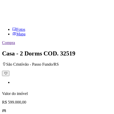
Fotos
Mapa
Compra
Casa - 2 Dorms
COD. 32519
São Cristóvão - Passo Fundo/RS
Adicionar
à
lista
de
desejos
Valor do imóvel
R$ 599.000,00