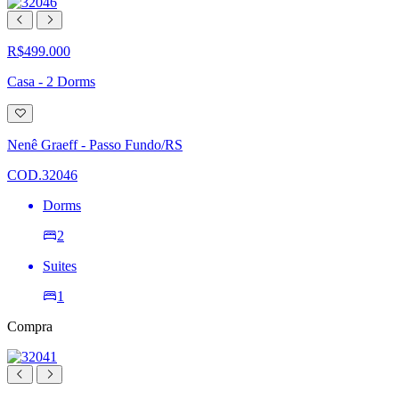
R$499.000
Casa - 2 Dorms
Adicionar
à
lista
Nenê Graeff - Passo Fundo/RS
de
desejos
COD.32046
Dorms
2
Suites
1
Compra