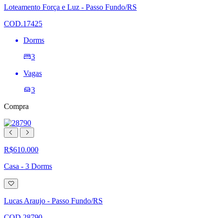
lista
Loteamento Força e Luz - Passo Fundo/RS
de
desejos
COD.17425
Dorms
3
Vagas
3
Compra
R$610.000
Casa - 3 Dorms
Adicionar
à
lista
Lucas Araujo - Passo Fundo/RS
de
desejos
COD.28790