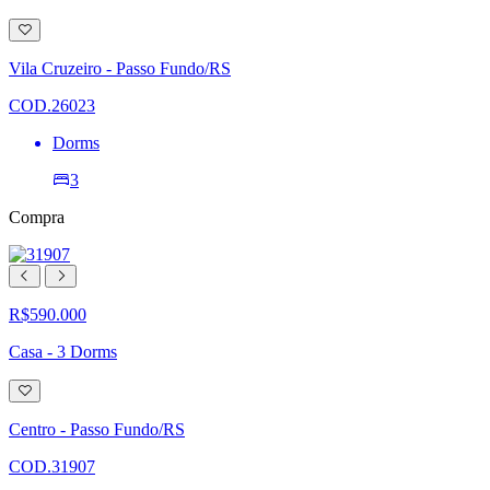
Adicionar
à
lista
Vila Cruzeiro - Passo Fundo/RS
de
desejos
COD.26023
Dorms
3
Compra
R$590.000
Casa - 3 Dorms
Adicionar
à
lista
Centro - Passo Fundo/RS
de
desejos
COD.31907