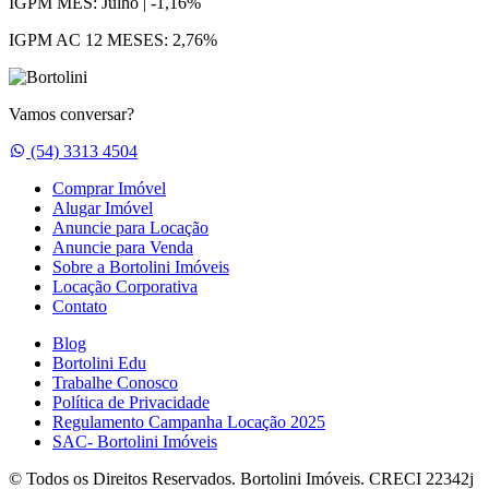
IGPM MÊS:
Julho | -1,16%
IGPM AC 12 MESES:
2,76%
Vamos conversar?
Whatsapp
(54) 3313 4504
Comprar Imóvel
Alugar Imóvel
Anuncie para Locação
Anuncie para Venda
Sobre a Bortolini Imóveis
Locação Corporativa
Contato
Blog
Bortolini Edu
Trabalhe Conosco
Política de Privacidade
Regulamento Campanha Locação 2025
SAC- Bortolini Imóveis
© Todos os Direitos Reservados. Bortolini Imóveis. CRECI 22342j