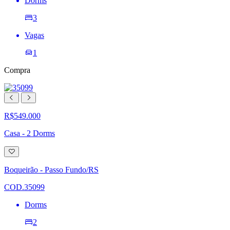
Dorms
3
Vagas
1
Compra
R$549.000
Casa - 2 Dorms
Adicionar
à
lista
Boqueirão - Passo Fundo/RS
de
desejos
COD.35099
Dorms
2