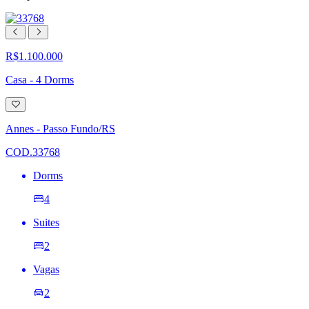
R$1.100.000
Casa - 4 Dorms
Adicionar
à
lista
Annes - Passo Fundo/RS
de
desejos
COD.33768
Dorms
4
Suites
2
Vagas
2