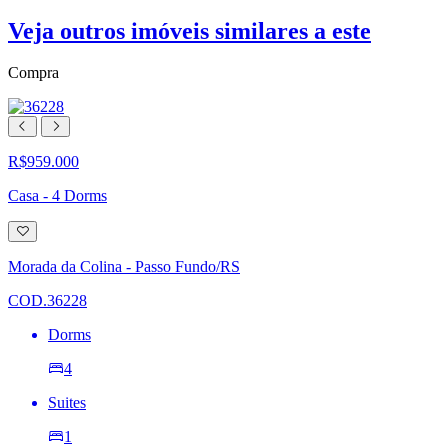
Veja outros imóveis similares a este
Compra
R$959.000
Casa - 4 Dorms
Adicionar
à
lista
Morada da Colina - Passo Fundo/RS
de
desejos
COD.36228
Dorms
4
Suites
1