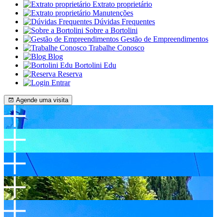
Extrato proprietário
Manutenções
Dúvidas Frequentes
Sobre a Bortolini
Gestão de Empreendimentos
Trabalhe Conosco
Blog
Bortolini Edu
Reserva
Entrar
Agende uma visita