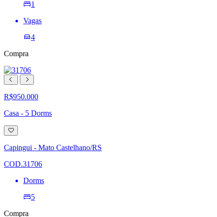
1
Vagas
4
Compra
R$950.000
Casa - 5 Dorms
Adicionar
à
lista
Capingui - Mato Castelhano/RS
de
desejos
COD.31706
Dorms
5
Compra