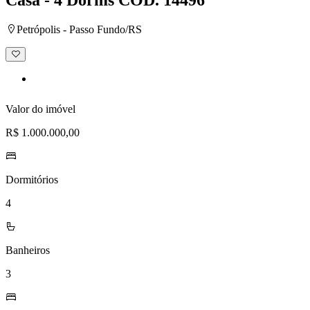
Petrópolis - Passo Fundo/RS
Adicionar
à
lista
de
desejos
Valor do imóvel
R$ 1.000.000,00
Dormitórios
4
Banheiros
3