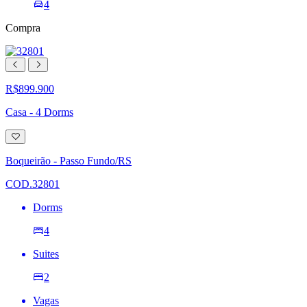
4
Compra
R$899.900
Casa - 4 Dorms
Adicionar
à
lista
Boqueirão - Passo Fundo/RS
de
desejos
COD.32801
Dorms
4
Suites
2
Vagas