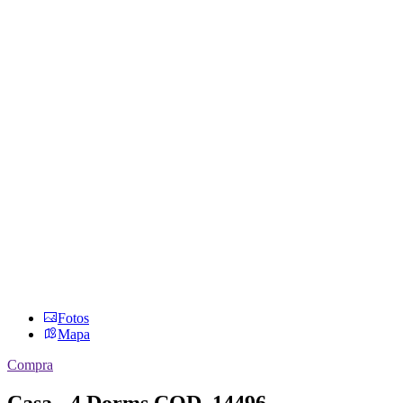
Fotos
Mapa
Compra
Casa - 4 Dorms
COD. 14496