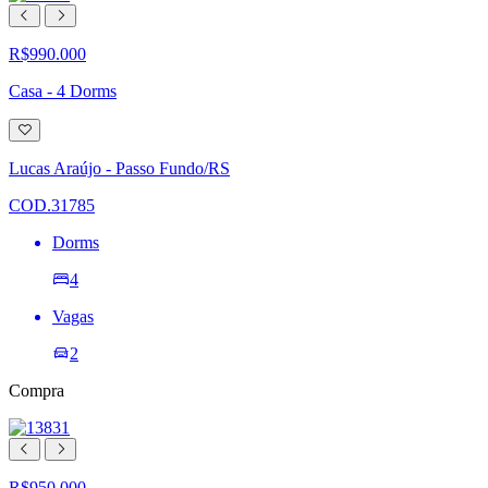
R$990.000
Casa - 4 Dorms
Adicionar
à
lista
Lucas Araújo - Passo Fundo/RS
de
desejos
COD.31785
Dorms
4
Vagas
2
Compra
R$950.000