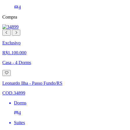
4
Compra
Exclusivo
R$1.100.000
Casa - 4 Dorms
Adicionar
à
lista
Leonardo Ilha - Passo Fundo/RS
de
desejos
COD.34899
Dorms
4
Suites