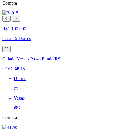
Compra
R$1.100.000
Casa - 5 Dorms
Adicionar
à
lista
Cidade Nova - Passo Fundo/RS
de
desejos
COD.34915
Dorms
5
Vagas
2
Compra