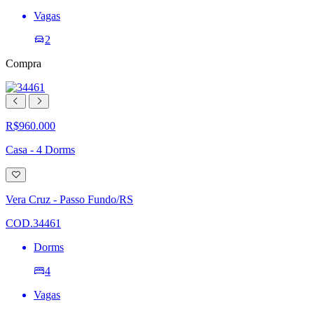
Vagas
2
Compra
R$960.000
Casa - 4 Dorms
Adicionar
à
lista
Vera Cruz - Passo Fundo/RS
de
desejos
COD.34461
Dorms
4
Vagas