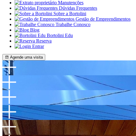
Manutenções
Dúvidas Frequentes
Sobre a Bortolini
Gestão de Empreendimentos
Trabalhe Conosco
Blog
Bortolini Edu
Reserva
Entrar
Agende uma visita