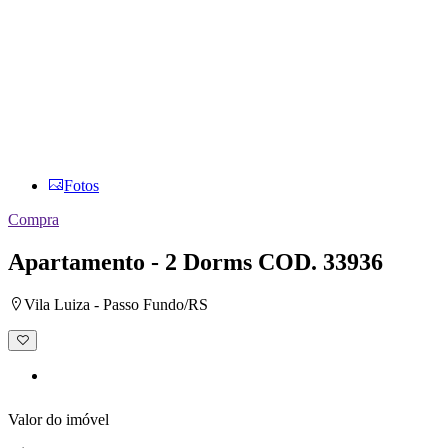
Fotos
Compra
Apartamento - 2 Dorms
COD. 33936
Vila Luiza - Passo Fundo/RS
Adicionar
à
lista
de
desejos
Valor do imóvel