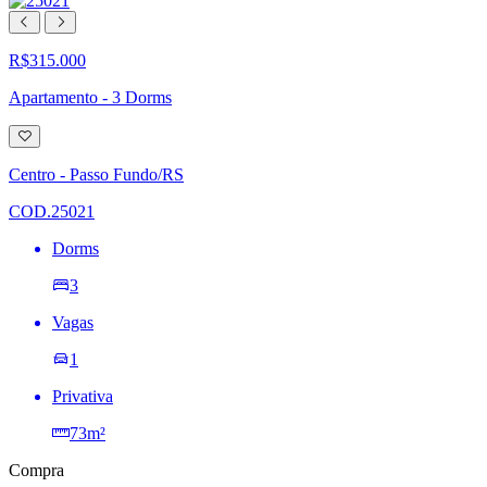
R$315.000
Apartamento - 3 Dorms
Adicionar
à
lista
Centro - Passo Fundo/RS
de
desejos
COD.25021
Dorms
3
Vagas
1
Privativa
73m²
Compra