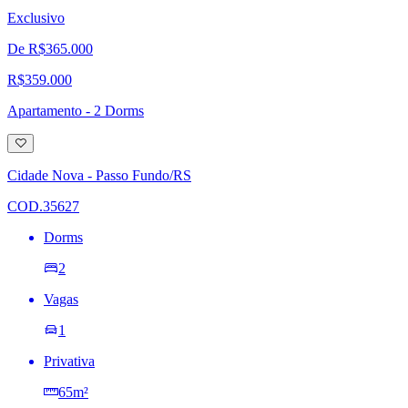
Exclusivo
De R$365.000
R$359.000
Apartamento - 2 Dorms
Adicionar
à
lista
Cidade Nova - Passo Fundo/RS
de
desejos
COD.35627
Dorms
2
Vagas
1
Privativa
65m²