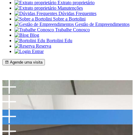
Extrato proprietário
Manutenções
Dúvidas Frequentes
Sobre a Bortolini
Gestão de Empreendimentos
Trabalhe Conosco
Blog
Bortolini Edu
Reserva
Entrar
Agende uma visita