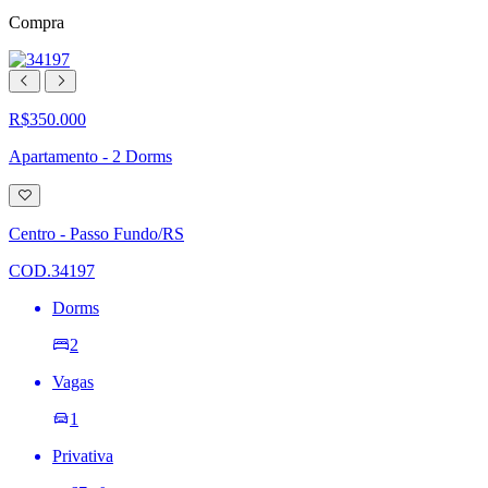
Compra
R$350.000
Apartamento - 2 Dorms
Adicionar
à
lista
Centro - Passo Fundo/RS
de
desejos
COD.34197
Dorms
2
Vagas
1
Privativa