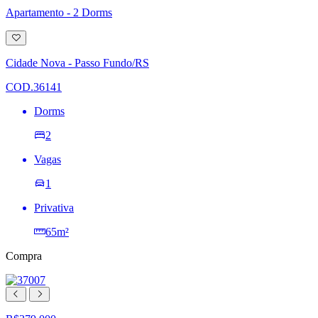
Apartamento - 2 Dorms
Adicionar
à
lista
Cidade Nova - Passo Fundo/RS
de
desejos
COD.36141
Dorms
2
Vagas
1
Privativa
65m²
Compra