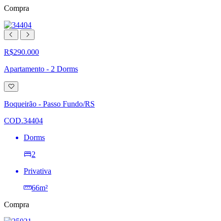
Compra
R$290.000
Apartamento - 2 Dorms
Adicionar
à
lista
Boqueirão - Passo Fundo/RS
de
desejos
COD.34404
Dorms
2
Privativa
66m²
Compra