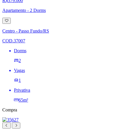
R$379.000
Apartamento - 2 Dorms
Adicionar
à
lista
Centro - Passo Fundo/RS
de
desejos
COD.37007
Dorms
2
Vagas
1
Privativa
65m²
Compra