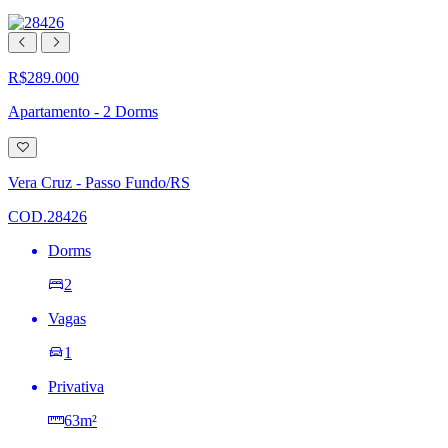
R$289.000
Apartamento - 2 Dorms
Adicionar
à
lista
Vera Cruz - Passo Fundo/RS
de
desejos
COD.28426
Dorms
2
Vagas
1
Privativa
63m²