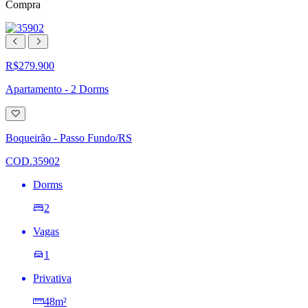
Compra
R$279.900
Apartamento - 2 Dorms
Adicionar
à
lista
Boqueirão - Passo Fundo/RS
de
desejos
COD.35902
Dorms
2
Vagas
1
Privativa
48m²