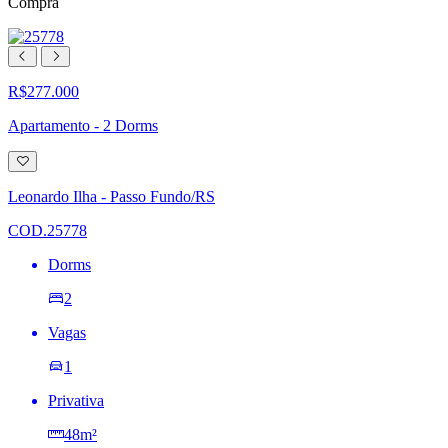
Compra
R$277.000
Apartamento - 2 Dorms
Adicionar
à
lista
Leonardo Ilha - Passo Fundo/RS
de
desejos
COD.25778
Dorms
2
Vagas
1
Privativa
48m²