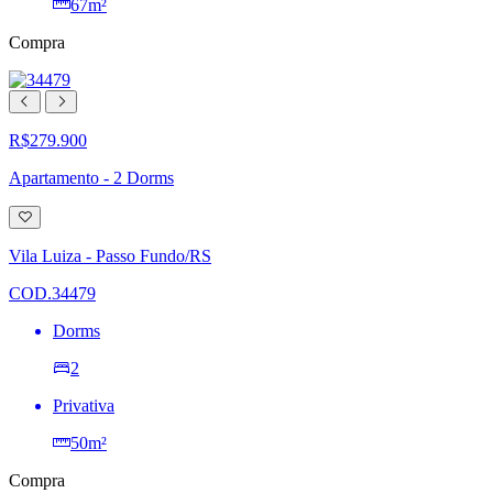
67m²
Compra
R$279.900
Apartamento - 2 Dorms
Adicionar
à
lista
Vila Luiza - Passo Fundo/RS
de
desejos
COD.34479
Dorms
2
Privativa
50m²
Compra