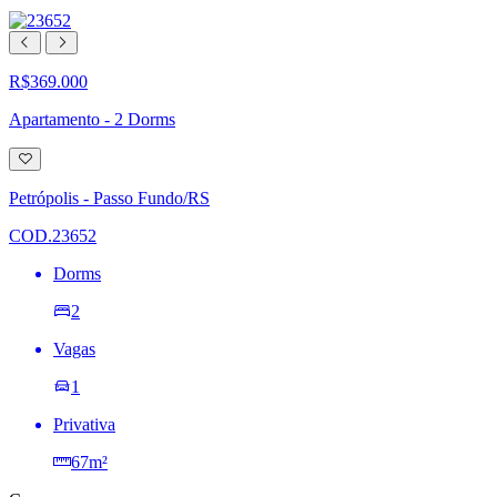
R$369.000
Apartamento - 2 Dorms
Adicionar
à
lista
Petrópolis - Passo Fundo/RS
de
desejos
COD.23652
Dorms
2
Vagas
1
Privativa
67m²