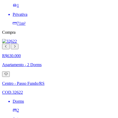
1
Privativa
71m²
Compra
R$630.000
Apartamento - 2 Dorms
Adicionar
à
lista
Centro - Passo Fundo/RS
de
desejos
COD.32622
Dorms
2