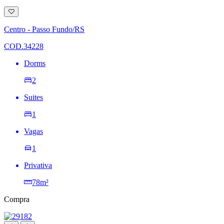
Adicionar
à
lista
Centro - Passo Fundo/RS
de
desejos
COD.34228
Dorms
2
Suites
1
Vagas
1
Privativa
78m²
Compra