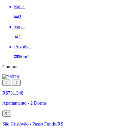
Suites
2
Vagas
1
Privativa
60m²
Compra
R$731.348
Apartamento - 2 Dorms
Adicionar
à
lista
São Cristóvão - Passo Fundo/RS
de
desejos