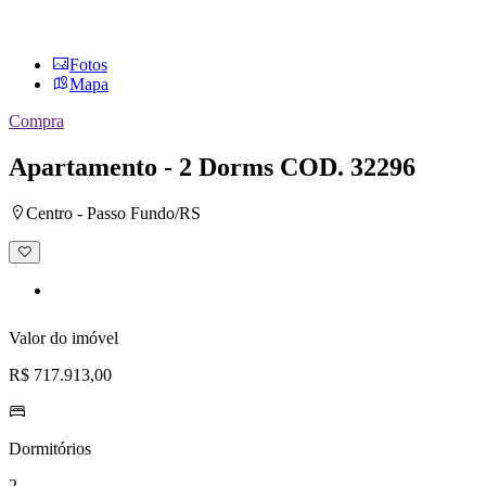
Fotos
Mapa
Compra
Apartamento - 2 Dorms
COD. 32296
Centro - Passo Fundo/RS
Adicionar
à
lista
de
desejos
Valor do imóvel
R$ 717.913,00
Dormitórios
2