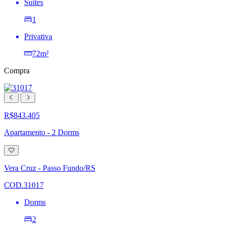
Suites
1
Privativa
72m²
Compra
R$843.405
Apartamento - 2 Dorms
Adicionar
à
lista
Vera Cruz - Passo Fundo/RS
de
desejos
COD.31017
Dorms
2