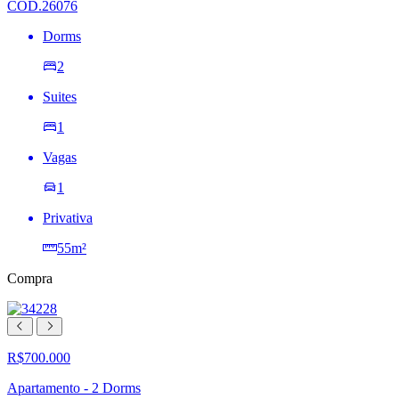
COD.26076
Dorms
2
Suites
1
Vagas
1
Privativa
55m²
Compra
R$700.000
Apartamento - 2 Dorms