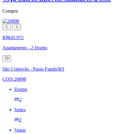
Compra
R$845.972
Apartamento - 2 Dorms
Adicionar
à
lista
São Cristovão - Passo Fundo/RS
de
desejos
COD.20898
Dorms
2
Suites
2
Vagas