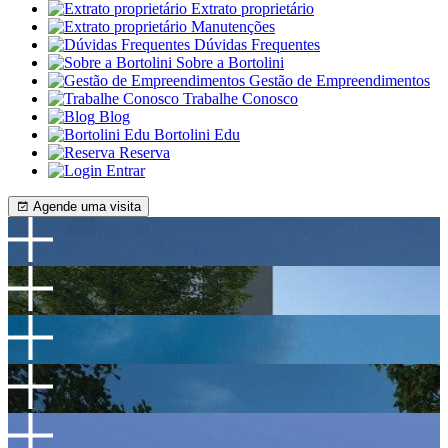
Extrato proprietário
Manutenções
Dúvidas Frequentes
Sobre a Bortolini
Gestão de Empreendimentos
Trabalhe Conosco
Blog
Bortolini Edu
Reserva
Entrar
Agende uma visita