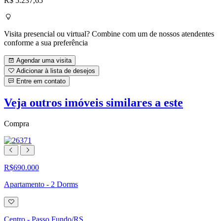
R$ 5.237,65
Visita presencial ou virtual? Combine com um de nossos atendentes
conforme a sua preferência
Agendar uma visita
Adicionar à lista de desejos
Entre em contato
Veja outros imóveis similares a este
Compra
R$690.000
Apartamento - 2 Dorms
Adicionar
à
lista
Centro - Passo Fundo/RS