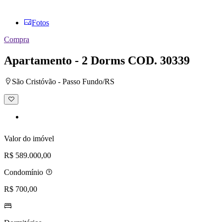
Fotos
Compra
Apartamento - 2 Dorms
COD. 30339
São Cristóvão - Passo Fundo/RS
Adicionar
à
lista
de
desejos
Valor do imóvel
R$ 589.000,00
Condomínio
R$ 700,00