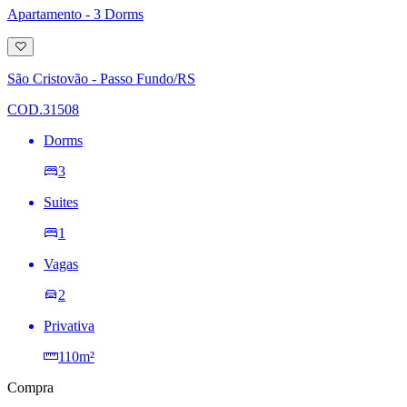
Apartamento - 3 Dorms
Adicionar
à
lista
São Cristovão - Passo Fundo/RS
de
desejos
COD.31508
Dorms
3
Suites
1
Vagas
2
Privativa
110m²
Compra