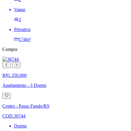
Vagas
2
Privativa
174m²
Compra
R$1.350.000
Apartamento - 3 Dorms
Adicionar
à
lista
Centro - Passo Fundo/RS
de
desejos
COD.36744
Dorms