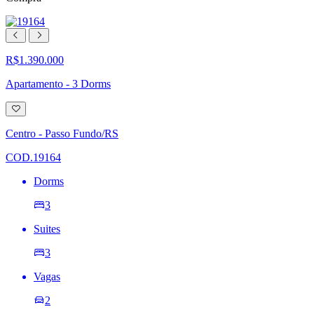
R$1.390.000
Apartamento - 3 Dorms
Adicionar
à
lista
Centro - Passo Fundo/RS
de
desejos
COD.19164
Dorms
3
Suites
3
Vagas
2