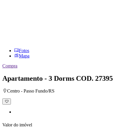
Fotos
Mapa
Compra
Apartamento - 3 Dorms
COD. 27395
Centro - Passo Fundo/RS
Adicionar
à
lista
de
desejos
Valor do imóvel