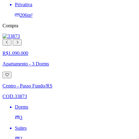
Privativa
206m²
Compra
R$1.090.000
Apartamento - 3 Dorms
Adicionar
à
lista
Centro - Passo Fundo/RS
de
desejos
COD.33873
Dorms
3
Suites
2