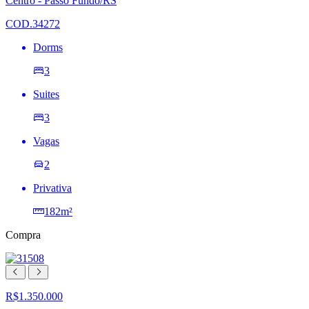
Centro - Passo Fundo/RS
de
desejos
COD.34272
Dorms
3
Suites
3
Vagas
2
Privativa
182m²
Compra
R$1.350.000