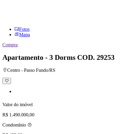
Fotos
Mapa
Compra
Apartamento - 3 Dorms
COD. 29253
Centro - Passo Fundo/RS
Adicionar
à
lista
de
desejos
Valor do imóvel
R$ 1.490.000,00
Condomínio