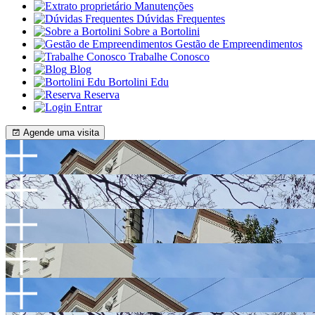
Manutenções
Dúvidas Frequentes
Sobre a Bortolini
Gestão de Empreendimentos
Trabalhe Conosco
Blog
Bortolini Edu
Reserva
Entrar
Agende uma visita