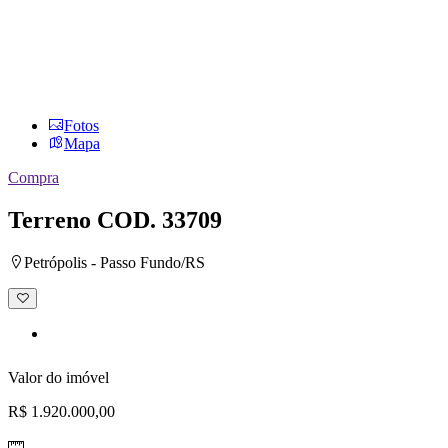
Fotos
Mapa
Compra
Terreno
COD. 33709
Petrópolis - Passo Fundo/RS
Adicionar
à
lista
de
desejos
Valor do imóvel
R$ 1.920.000,00