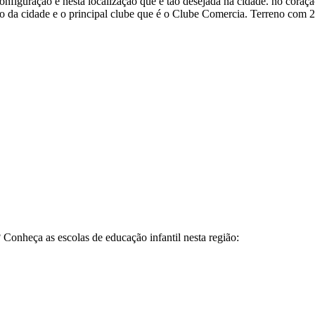
nfiguração e nesta localização que é tão desejada na cidade. no coraçã
o da cidade e o principal clube que é o Clube Comercia. Terreno com 
Conheça as escolas de educação infantil nesta região: