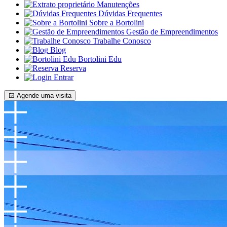
Manutenções
Dúvidas Frequentes
Sobre a Bortolini
Gestão de Empreendimentos
Trabalhe Conosco
Blog
Bortolini Edu
Reserva
Entrar
Agende uma visita