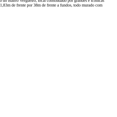
o do Bairro Vergueiro, local consolidado por grandes e iconicas
21,83m de frente por 38m de frente a fundos, todo murado com