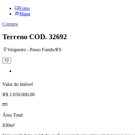
Fotos
Mapa
Compra
Terreno
COD. 32692
Vergueiro - Passo Fundo/RS
Adicionar
à
lista
de
desejos
Valor do imóvel
R$ 2.650.000,00
Área Total
830m²