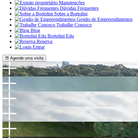
Manutenções
Dúvidas Frequentes
Sobre a Bortolini
Gestão de Empreendimentos
Trabalhe Conosco
Blog
Bortolini Edu
Reserva
Entrar
Agende uma visita