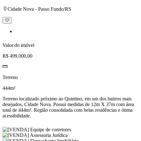
Cidade Nova - Passo Fundo/RS
Adicionar
à
lista
de
desejos
Valor do imóvel
R$ 499.000,00
Terreno
444m²
Terreno localizado próximo ao Quintino, em um dos bairros mais
desejados, Cidade Nova. Possui medidas de 12m X 37m com área
total de 444m². Região consolidada com belas residências e ótima
acessibilidade.