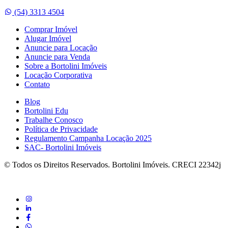
Whatsapp
(54) 3313 4504
Comprar Imóvel
Alugar Imóvel
Anuncie para Locação
Anuncie para Venda
Sobre a Bortolini Imóveis
Locação Corporativa
Contato
Blog
Bortolini Edu
Trabalhe Conosco
Política de Privacidade
Regulamento Campanha Locação 2025
SAC- Bortolini Imóveis
© Todos os Direitos Reservados. Bortolini Imóveis. CRECI 22342j
instagram
linkedin
Facebook
whatsapp