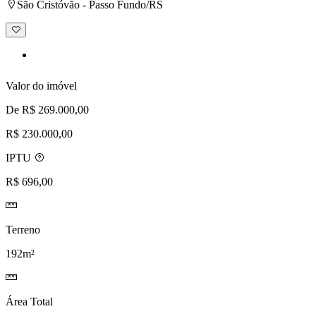
São Cristóvão - Passo Fundo/RS
Adicionar
à
lista
de
desejos
Valor do imóvel
De R$ 269.000,00
R$ 230.000,00
IPTU
R$ 696,00
Terreno
192m²
Área Total