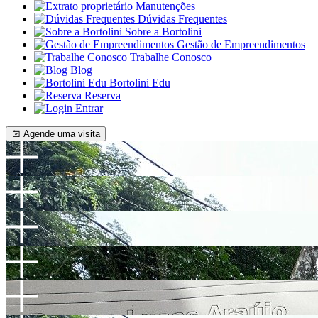
Manutenções
Dúvidas Frequentes
Sobre a Bortolini
Gestão de Empreendimentos
Trabalhe Conosco
Blog
Bortolini Edu
Reserva
Entrar
Agende uma visita