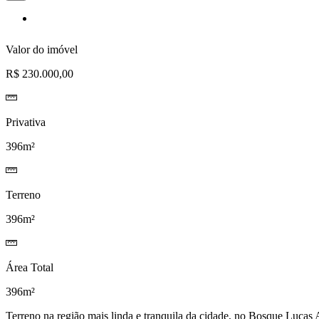
à
lista
de
desejos
Valor do imóvel
R$ 230.000,00
Privativa
396m²
Terreno
396m²
Área Total
396m²
Terreno na região mais linda e tranquila da cidade, no Bosque Lucas 