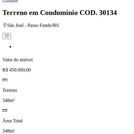
Terreno em Condomínio
COD. 30134
São José - Passo Fundo/RS
Adicionar
à
lista
de
desejos
Valor do imóvel
R$ 450.000,00
Terreno
348m²
Área Total
348m²