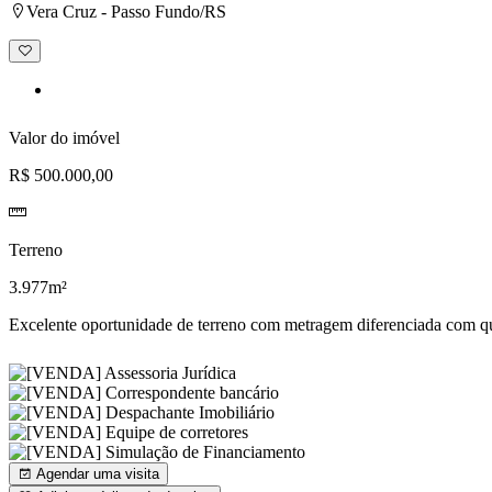
Vera Cruz - Passo Fundo/RS
Adicionar
à
lista
de
desejos
Valor do imóvel
R$ 500.000,00
Terreno
3.977m²
Excelente oportunidade de terreno com metragem diferenciada com qu
Agendar uma visita