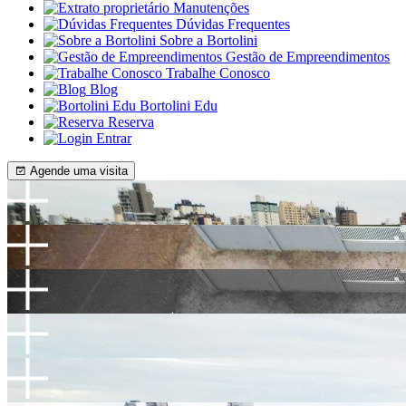
Manutenções
Dúvidas Frequentes
Sobre a Bortolini
Gestão de Empreendimentos
Trabalhe Conosco
Blog
Bortolini Edu
Reserva
Entrar
Agende uma visita