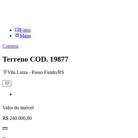
Fotos
Mapa
Compra
Terreno
COD. 19877
Vila Luiza - Passo Fundo/RS
Adicionar
à
lista
de
desejos
Valor do imóvel
R$ 240.000,00