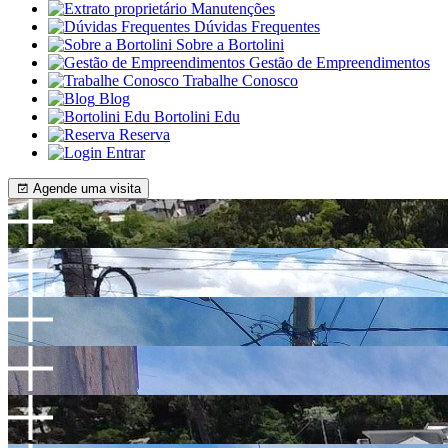
Manutenções
Dúvidas Frequentes
Sobre a Bortolini
Gestão de Empreendimentos
Trabalhe Conosco
Blog
Bortolini Edu
Reserva
Entrar
Agende uma visita