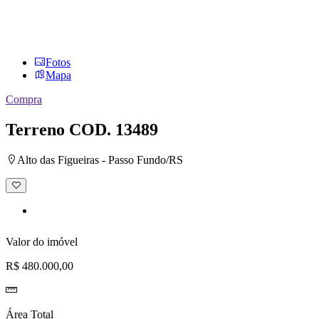
Fotos
Mapa
Compra
Terreno
COD. 13489
Alto das Figueiras - Passo Fundo/RS
Adicionar
à
lista
de
desejos
Valor do imóvel
R$ 480.000,00
Área Total