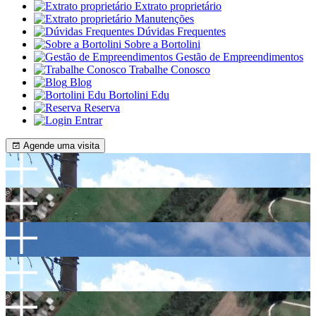
Extrato proprietário
Manutenções
Dúvidas Frequentes
Sobre a Bortolini
Gestão de Empreendimentos
Trabalhe Conosco
Blog
Bortolini Edu
Reserva
Entrar
Agende uma visita