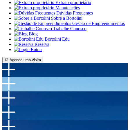
Extrato proprietário
Manutenções
Dúvidas Frequentes
Sobre a Bortolini
Gestão de Empreendimentos
Trabalhe Conosco
Blog
Bortolini Edu
Reserva
Entrar
Agende uma visita