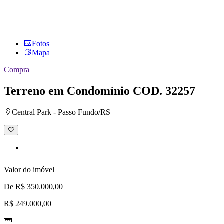
Fotos
Mapa
Compra
Terreno em Condomínio
COD. 32257
Central Park - Passo Fundo/RS
Adicionar
à
lista
de
desejos
Valor do imóvel
De R$ 350.000,00
R$ 249.000,00