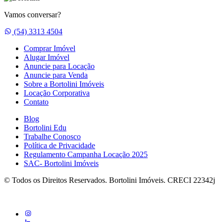
Vamos conversar?
Whatsapp
(54) 3313 4504
Comprar Imóvel
Alugar Imóvel
Anuncie para Locação
Anuncie para Venda
Sobre a Bortolini Imóveis
Locação Corporativa
Contato
Blog
Bortolini Edu
Trabalhe Conosco
Política de Privacidade
Regulamento Campanha Locação 2025
SAC- Bortolini Imóveis
© Todos os Direitos Reservados. Bortolini Imóveis. CRECI 22342j
instagram