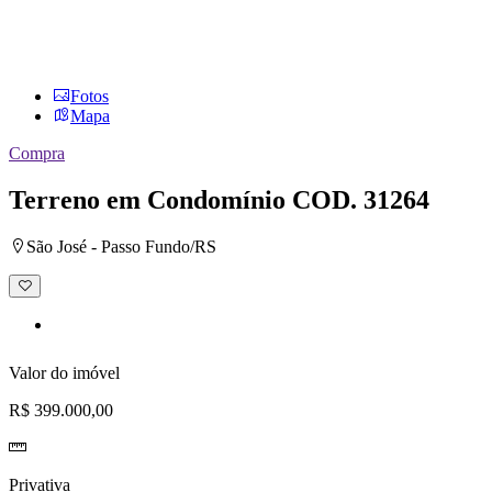
Fotos
Mapa
Compra
Terreno em Condomínio
COD. 31264
São José - Passo Fundo/RS
Adicionar
à
lista
de
desejos
Valor do imóvel
R$ 399.000,00
Privativa