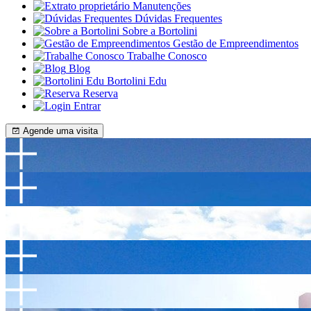
Manutenções
Dúvidas Frequentes
Sobre a Bortolini
Gestão de Empreendimentos
Trabalhe Conosco
Blog
Bortolini Edu
Reserva
Entrar
Agende uma visita