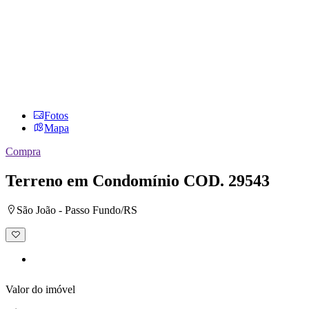
Fotos
Mapa
Compra
Terreno em Condomínio
COD. 29543
São João - Passo Fundo/RS
Adicionar
à
lista
de
desejos
Valor do imóvel