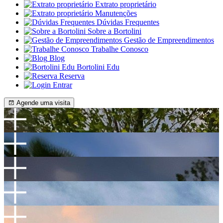
Extrato proprietário
Manutenções
Dúvidas Frequentes
Sobre a Bortolini
Gestão de Empreendimentos
Trabalhe Conosco
Blog
Bortolini Edu
Reserva
Entrar
Agende uma visita