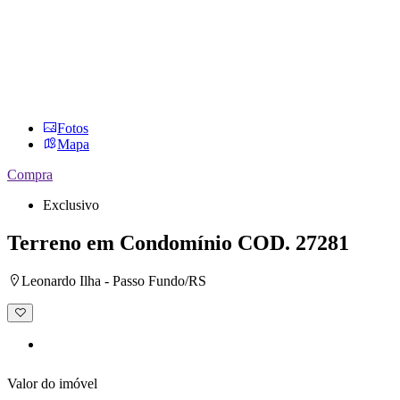
Fotos
Mapa
Compra
Exclusivo
Terreno em Condomínio
COD. 27281
Leonardo Ilha - Passo Fundo/RS
Adicionar
à
lista
de
desejos
Valor do imóvel