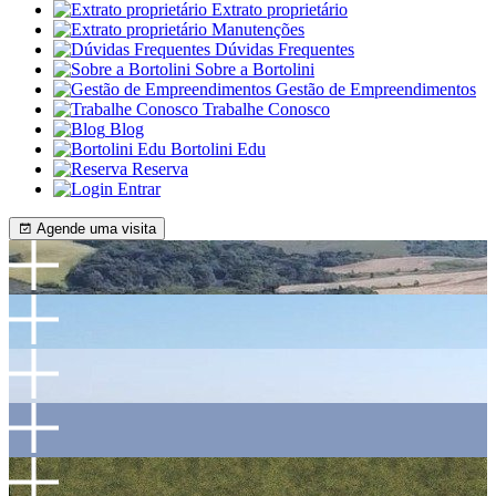
Extrato proprietário
Manutenções
Dúvidas Frequentes
Sobre a Bortolini
Gestão de Empreendimentos
Trabalhe Conosco
Blog
Bortolini Edu
Reserva
Entrar
Agende uma visita