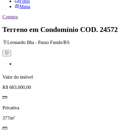
Fotos
Mapa
Compra
Terreno em Condomínio
COD. 24572
Leonardo Ilha - Passo Fundo/RS
Adicionar
à
lista
de
desejos
Valor do imóvel
R$ 683.000,00
Privativa
377m²