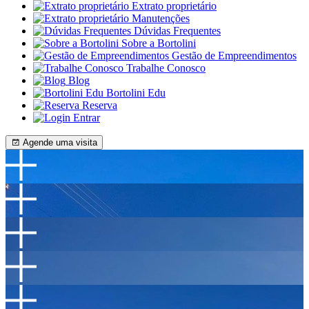
Extrato proprietário
Manutenções
Dúvidas Frequentes
Sobre a Bortolini
Gestão de Empreendimentos
Trabalhe Conosco
Blog
Bortolini Edu
Reserva
Entrar
Agende uma visita