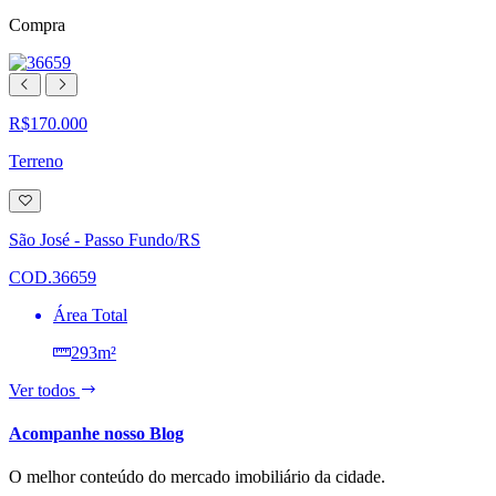
Compra
R$170.000
Terreno
Adicionar
à
lista
São José - Passo Fundo/RS
de
desejos
COD.36659
Área Total
293m²
Ver todos
Acompanhe nosso Blog
O melhor conteúdo do mercado imobiliário da cidade.