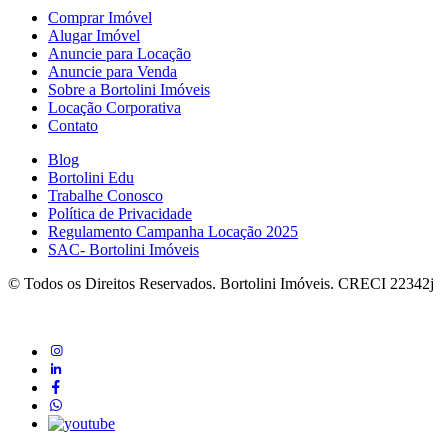
Comprar Imóvel
Alugar Imóvel
Anuncie para Locação
Anuncie para Venda
Sobre a Bortolini Imóveis
Locação Corporativa
Contato
Blog
Bortolini Edu
Trabalhe Conosco
Política de Privacidade
Regulamento Campanha Locação 2025
SAC- Bortolini Imóveis
© Todos os Direitos Reservados. Bortolini Imóveis. CRECI 22342j
instagram
linkedin
Facebook
whatsapp