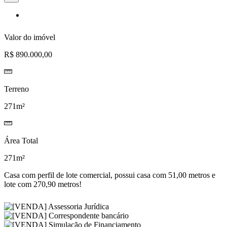
à
lista
de
desejos
Valor do imóvel
R$ 890.000,00
Terreno
271m²
Área Total
271m²
Casa com perfil de lote comercial, possui casa com 51,00 metros e
lote com 270,90 metros!