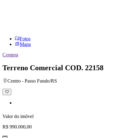
Fotos
Mapa
Compra
Terreno Comercial
COD. 22158
Centro - Passo Fundo/RS
Adicionar
à
lista
de
desejos
Valor do imóvel
R$ 990.000,00