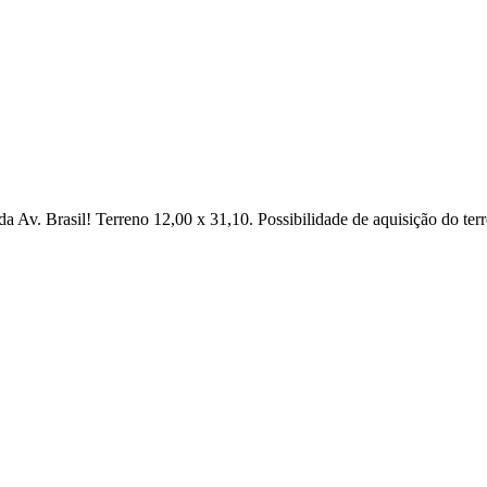
 da Av. Brasil! Terreno 12,00 x 31,10. Possibilidade de aquisição do te