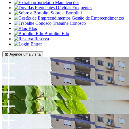
Manutenções
Dúvidas Frequentes
Sobre a Bortolini
Gestão de Empreendimentos
Trabalhe Conosco
Blog
Bortolini Edu
Reserva
Entrar
Agende uma visita