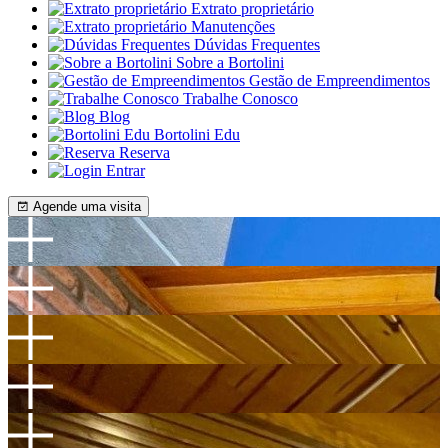
Extrato proprietário
Manutenções
Dúvidas Frequentes
Sobre a Bortolini
Gestão de Empreendimentos
Trabalhe Conosco
Blog
Bortolini Edu
Reserva
Entrar
Agende uma visita