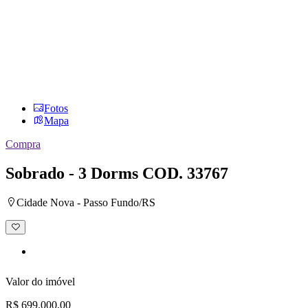
Fotos
Mapa
Compra
Sobrado - 3 Dorms
COD. 33767
Cidade Nova - Passo Fundo/RS
Adicionar
à
lista
de
desejos
Valor do imóvel
R$ 699.000,00