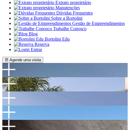
Extrato proprietário
Manutenções
Dúvidas Frequentes
Sobre a Bortolini
Gestão de Empreendimentos
Trabalhe Conosco
Blog
Bortolini Edu
Reserva
Entrar
Agende uma visita