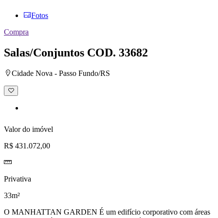
Fotos
Compra
Salas/Conjuntos
COD. 33682
Cidade Nova - Passo Fundo/RS
Adicionar
à
lista
de
desejos
Valor do imóvel
R$ 431.072,00
Privativa
33m²
O MANHATTAN GARDEN É um edifício corporativo com áreas