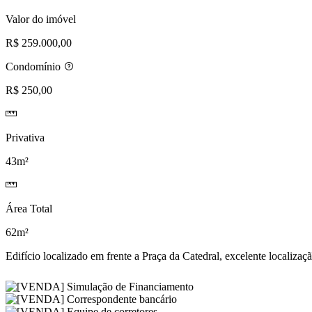
desejos
Valor do imóvel
R$ 259.000,00
Condomínio
R$ 250,00
Privativa
43m²
Área Total
62m²
Edifício localizado em frente a Praça da Catedral, excelente localizaç