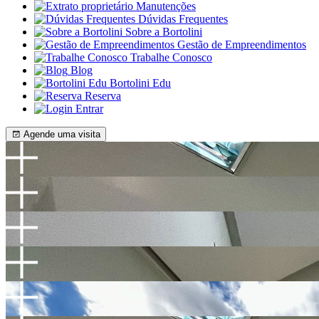
Manutenções
Dúvidas Frequentes
Sobre a Bortolini
Gestão de Empreendimentos
Trabalhe Conosco
Blog
Bortolini Edu
Reserva
Entrar
Agende uma visita