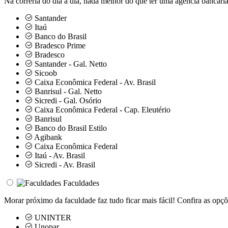
Na correria do dia a dia, nada melhor do que ter uma agência bancária
Santander
Itaú
Banco do Brasil
Bradesco Prime
Bradesco
Santander - Gal. Netto
Sicoob
Caixa Econômica Federal - Av. Brasil
Banrisul - Gal. Netto
Sicredi - Gal. Osório
Caixa Econômica Federal - Cap. Eleutério
Banrisul
Banco do Brasil Estilo
Agibank
Caixa Econômica Federal
Itaú - Av. Brasil
Sicredi - Av. Brasil
Faculdades
Morar próximo da faculdade faz tudo ficar mais fácil! Confira as opçõ
UNINTER
Unopar