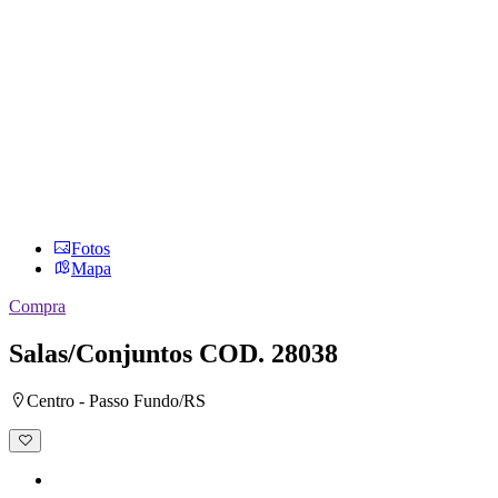
Fotos
Mapa
Compra
Salas/Conjuntos
COD. 28038
Centro - Passo Fundo/RS
Adicionar
à
lista
de