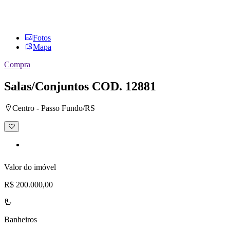
Fotos
Mapa
Compra
Salas/Conjuntos
COD. 12881
Centro - Passo Fundo/RS
Adicionar
à
lista
de
desejos
Valor do imóvel
R$ 200.000,00
Banheiros