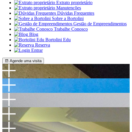
Extrato proprietário
Manutenções
Dúvidas Frequentes
Sobre a Bortolini
Gestão de Empreendimentos
Trabalhe Conosco
Blog
Bortolini Edu
Reserva
Entrar
Agende uma visita