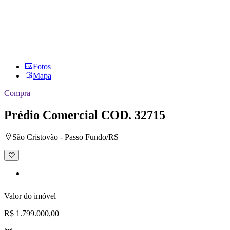
Fotos
Mapa
Compra
Prédio Comercial
COD. 32715
São Cristovão - Passo Fundo/RS
Adicionar
à
lista
de
desejos
Valor do imóvel
R$ 1.799.000,00