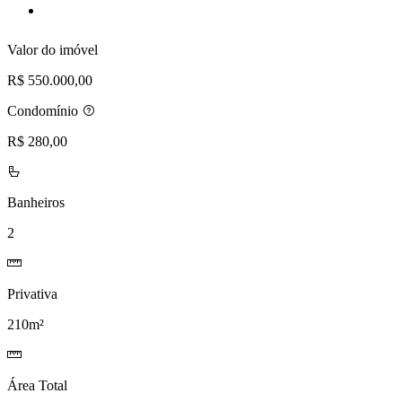
lista
de
desejos
Valor do imóvel
R$ 550.000,00
Condomínio
R$ 280,00
Banheiros
2
Privativa
210m²
Área Total