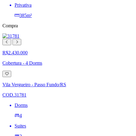
Privativa
385m²
Compra
R$2.430.000
Cobertura - 4 Dorms
Adicionar
à
lista
Vila Vergueiro - Passo Fundo/RS
de
desejos
COD.31781
Dorms
4
Suites