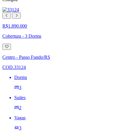
R$1.890.000
Cobertura - 3 Dorms
Adicionar
à
lista
Centro - Passo Fundo/RS
de
desejos
COD.33124
Dorms
3
Suites
2
Vagas
3