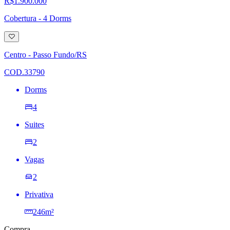
R$1.900.000
Cobertura - 4 Dorms
Adicionar
à
lista
Centro - Passo Fundo/RS
de
desejos
COD.33790
Dorms
4
Suites
2
Vagas
2
Privativa
246m²
Compra