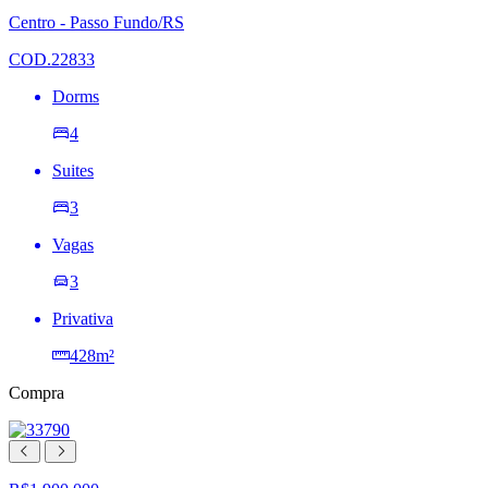
lista
Centro - Passo Fundo/RS
de
desejos
COD.22833
Dorms
4
Suites
3
Vagas
3
Privativa
428m²
Compra