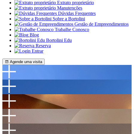
Extrato proprietário
Manutenções
Dúvidas Frequentes
Sobre a Bortolini
Gestão de Empreendimentos
Trabalhe Conosco
Blog
Bortolini Edu
Reserva
Entrar
Agende uma visita