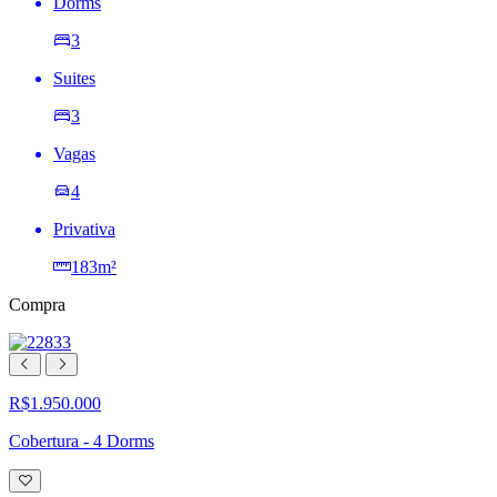
Dorms
3
Suites
3
Vagas
4
Privativa
183m²
Compra
R$1.950.000
Cobertura - 4 Dorms
Adicionar
à