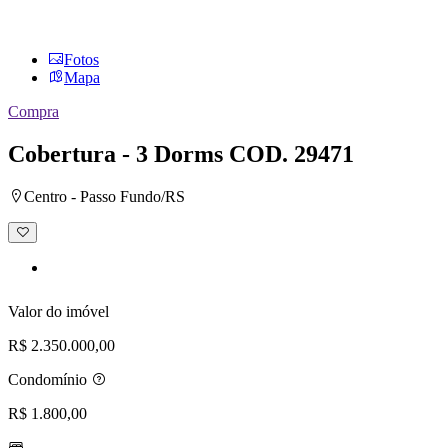
Fotos
Mapa
Compra
Cobertura - 3 Dorms
COD. 29471
Centro - Passo Fundo/RS
Adicionar
à
lista
de
desejos
Valor do imóvel
R$ 2.350.000,00
Condomínio
R$ 1.800,00