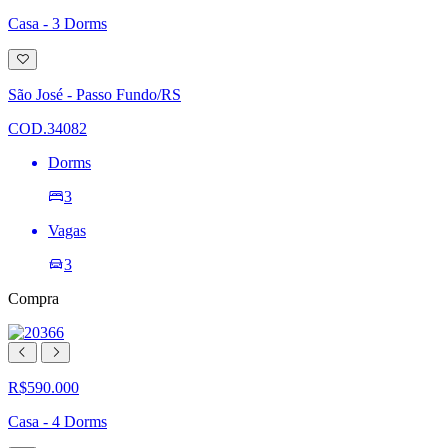
Casa - 3 Dorms
Adicionar
à
lista
São José - Passo Fundo/RS
de
desejos
COD.34082
Dorms
3
Vagas
3
Compra
R$590.000
Casa - 4 Dorms