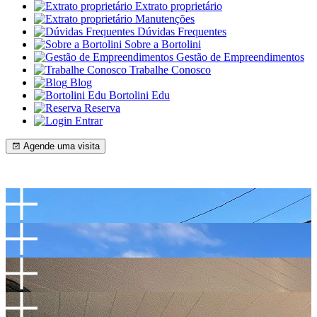
Extrato proprietário
Manutenções
Dúvidas Frequentes
Sobre a Bortolini
Gestão de Empreendimentos
Trabalhe Conosco
Blog
Bortolini Edu
Reserva
Entrar
Agende uma visita