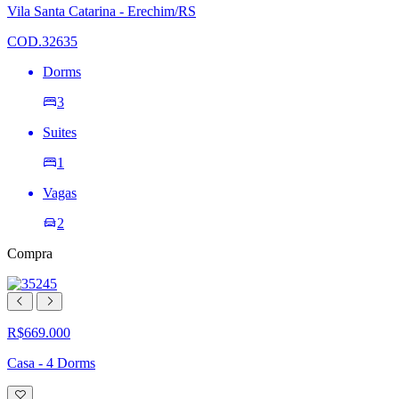
lista
Vila Santa Catarina - Erechim/RS
de
desejos
COD.32635
Dorms
3
Suites
1
Vagas
2
Compra
R$669.000
Casa - 4 Dorms
Adicionar