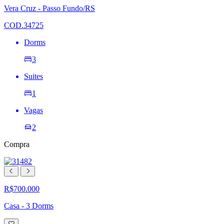
lista
Vera Cruz - Passo Fundo/RS
de
desejos
COD.34725
Dorms
3
Suites
1
Vagas
2
Compra
R$700.000
Casa - 3 Dorms
Adicionar