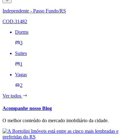
à
lista
Independente - Passo Fundo/RS
de
desejos
COD.31482
Dorms
3
Suites
1
Vagas
2
Ver todos
Acompanhe nosso Blog
O melhor conteúdo do mercado imobiliário da cidade.