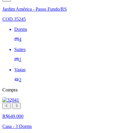
à
lista
Jardim América - Passo Fundo/RS
de
desejos
COD.35245
Dorms
4
Suites
1
Vagas
2
Compra
R$649.000
Casa - 3 Dorms