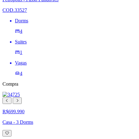
de
desejos
COD.33527
Dorms
4
Suites
1
Vagas
4
Compra
R$699.990
Casa - 3 Dorms
Adicionar
à