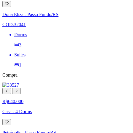
Adicionar
à
lista
Dona Eliza - Passo Fundo/RS
de
desejos
COD.32041
Dorms
3
Suites
1
Compra
R$640.000
Casa - 4 Dorms
Adicionar
à
lista
Petrópolis - Passo Fundo/RS