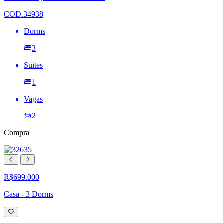
de
desejos
COD.34938
Dorms
3
Suites
1
Vagas
2
Compra
R$699.000
Casa - 3 Dorms
Adicionar
à