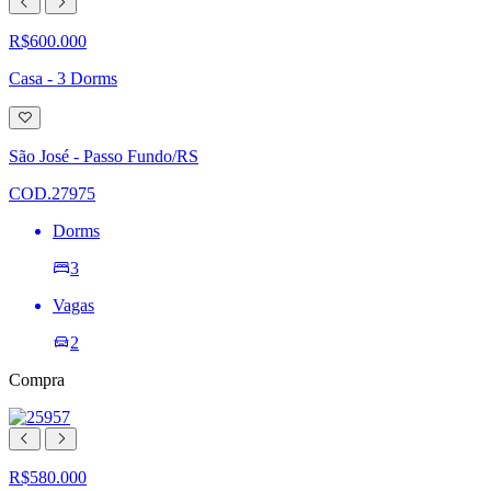
R$600.000
Casa - 3 Dorms
Adicionar
à
lista
São José - Passo Fundo/RS
de
desejos
COD.27975
Dorms
3
Vagas
2
Compra
R$580.000