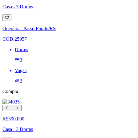
Casa - 3 Dorms
Adicionar
à
lista
Operária - Passo Fundo/RS
de
desejos
COD.25957
Dorms
3
Vagas
2
Compra
R$590.000
Casa - 3 Dorms