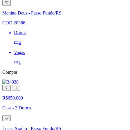
Adicionar
à
lista
Menino Deus - Passo Fundo/RS
de
desejos
COD.20366
Dorms
4
Vagas
1
Compra
R$650.000
Casa - 3 Dorms
Adicionar
à
lista
Lucas Araújo - Passo Fundo/RS