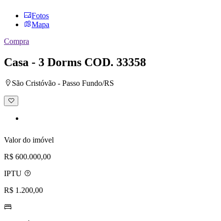
Fotos
Mapa
Compra
Casa - 3 Dorms
COD. 33358
São Cristóvão - Passo Fundo/RS
Adicionar
à
lista
de
desejos
Valor do imóvel
R$ 600.000,00
IPTU
R$ 1.200,00