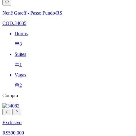
Adicionar
à
lista
Nenê Graeff - Passo Fundo/RS
de
desejos
COD.34035
Dorms
3
Suites
1
Vagas
2
Compra
Exclusivo
R$590.000