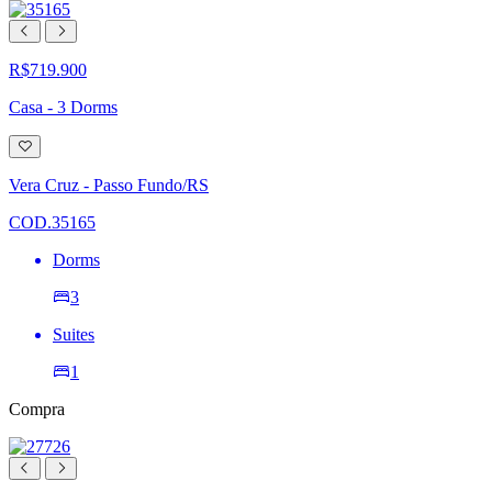
R$719.900
Casa - 3 Dorms
Adicionar
à
lista
Vera Cruz - Passo Fundo/RS
de
desejos
COD.35165
Dorms
3
Suites
1
Compra