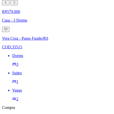
R$579.000
Casa - 3 Dorms
Adicionar
à
lista
Vera Cruz - Passo Fundo/RS
de
desejos
COD.35515
Dorms
3
Suites
1
Vagas
2
Compra