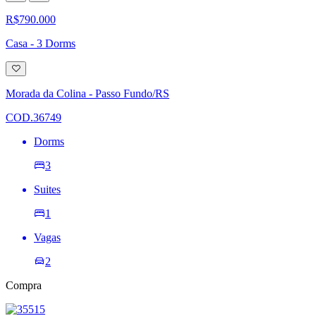
R$790.000
Casa - 3 Dorms
Adicionar
à
lista
Morada da Colina - Passo Fundo/RS
de
desejos
COD.36749
Dorms
3
Suites
1
Vagas
2
Compra