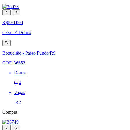
R$670.000
Casa - 4 Dorms
Adicionar
à
lista
Boqueirão - Passo Fundo/RS
de
desejos
COD.36653
Dorms
4
Vagas
2
Compra