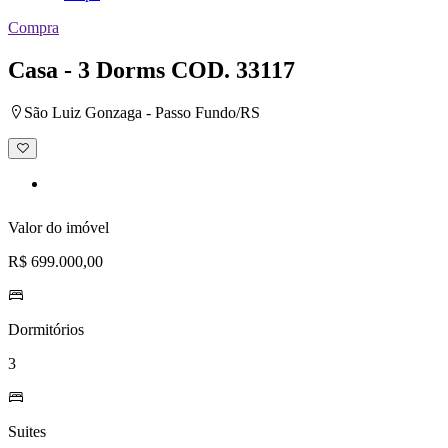
Compra
Casa - 3 Dorms
COD. 33117
São Luiz Gonzaga - Passo Fundo/RS
Adicionar
à
lista
de
desejos
Valor do imóvel
R$ 699.000,00
Dormitórios
3
Suites