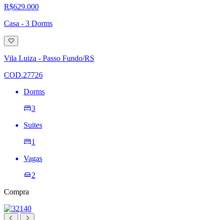
R$629.000
Casa - 3 Dorms
Adicionar
à
lista
Vila Luiza - Passo Fundo/RS
de
desejos
COD.27726
Dorms
3
Suites
1
Vagas
2
Compra